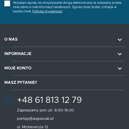
Wyrażam zgodę na otrzymywanie drogą elektroniczną na wskazany przeze
mnie adres e-mail informacji handlowych. Zgoda może zostać cofnięta w
każdej chwili.
Polityka prywatności
O NAS
INFORMACJE
MOJE KONTO
MASZ PYTANIE?
+48 61 813 12 79
Zapraszamy pon.-pt. 8.00-16.00
pompy@augusciak.pl
ul. Mickiewicza 12