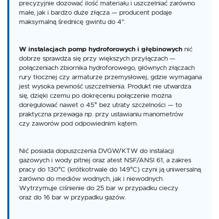
precyzyjnie dozować ilość materiału i uszczelniać zarówno
małe, jak i bardzo duże złącza — producent podaje
maksymalną średnicę gwintu do 4".
W instalacjach pomp hydroforowych i głębinowych
nić
dobrze sprawdza się przy większych przyłączach —
połączeniach zbiornika hydroforowego, głównych złączach
rury tłocznej czy armaturze przemysłowej, gdzie wymagana
jest wysoka pewność uszczelnienia. Produkt nie utwardza
się, dzięki czemu po dokręceniu połączenie można
doregulować nawet o 45° bez utraty szczelności — to
praktyczna przewaga np. przy ustawianiu manometrów
czy zaworów pod odpowiednim kątem.
Nić posiada dopuszczenia DVGW/KTW do instalacji
gazowych i wody pitnej oraz atest NSF/ANSI 61, a zakres
pracy do 130°C (krótkotrwale do 149°C) czyni ją uniwersalną
zarówno do mediów wodnych, jak i niewodnych.
Wytrzymuje ciśnienie do 25 bar w przypadku cieczy
oraz do 16 bar w przypadku gazów.