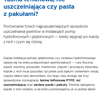
przez Ciebie ustawień oraz personalizację określonych funkcjonalności czy
prezentowanych treści.
uszczelniająca czy pasta
Dzięki tym plikom cookies możemy zapewnić Ci większy komfort korzystania z
Więcej
funkcjonalności naszej strony poprzez dopasowanie jej do Twoich indywidualny
z pakułami?
preferencji. Wyrażenie zgody na funkcjonalne i personalizacyjne pliki cookies
gwarantuje dostępność większej ilości funkcji na stronie.
Analityczne
Porównanie trzech najpopularniejszych sposobów
uszczelniania gwintów w instalacjach pomp
Analityczne pliki cookies pomagają nam rozwijać się i dostosowywać do Twoich
potrzeb.
hydroforowych i głębinowych — kiedy sięgnąć po każdy
Cookies analityczne pozwalają na uzyskanie informacji w zakresie wykorzystywan
z nich i czym się różnią.
Więcej
witryny internetowej, miejsca oraz częstotliwości, z jaką odwiedzane są nasze s
www. Dane pozwalają nam na ocenę naszych serwisów internetowych pod wz
ich popularności wśród użytkowników. Zgromadzone informacje są przetwarza
formie zanonimizowanej. Wyrażenie zgody na analityczne pliki cookies gwarantuj
Reklamowe
Każda instalacja pompy głębinowej czy zestawu hydroforowego
dostępność wszystkich funkcjonalności.
opiera się na wielu połączeniach gwintowanych — rura tłoczna,
Dzięki reklamowym plikom cookies prezentujemy Ci najciekawsze informacje i
aktualności na stronach naszych partnerów.
zawór zwrotny, presostat, manometr, złączki i przyłącza zbiornika.
Promocyjne pliki cookies służą do prezentowania Ci naszych komunikatów na
Każde z nich musi pozostać szczelne pod stałym ciśnieniem wody,
Więcej
podstawie analizy Twoich upodobań oraz Twoich zwyczajów dotyczących przegl
często latami bez demontażu. Do tego celu stosuje się trzy
witryny internetowej. Treści promocyjne mogą pojawić się na stronach podmiot
sprawdzone rozwiązania:
taśmę teflonową PTFE
,
nić
trzecich lub firm będących naszymi partnerami oraz innych dostawców usług. Fir
uszczelniającą
oraz
zestaw pasta i pakuły
. Poniżej opisujemy
działają w charakterze pośredników prezentujących nasze treści w postaci wiad
każde z nich osobno, a na końcu porównujemy je w jednej tabeli.
ofert, komunikatów mediów społecznościowych.