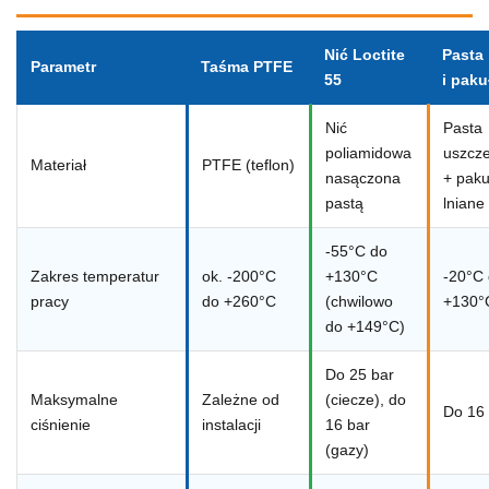
Nić Loctite
Pasta
Parametr
Taśma PTFE
55
i paku
Nić
Pasta
poliamidowa
uszcze
Materiał
PTFE (teflon)
nasączona
+ paku
pastą
lniane
-55°C do
Zakres temperatur
ok. -200°C
+130°C
-20°C
pracy
do +260°C
(chwilowo
+130°
do +149°C)
Do 25 bar
Maksymalne
Zależne od
(ciecze), do
Do 16 
ciśnienie
instalacji
16 bar
(gazy)