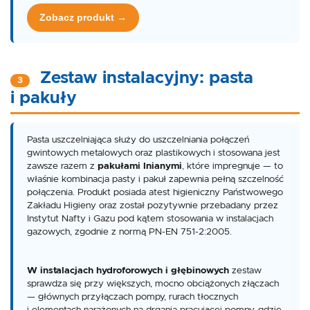
Zobacz produkt →
Zestaw instalacyjny: pasta
3
i pakuły
Pasta uszczelniająca służy do uszczelniania połączeń
gwintowych metalowych oraz plastikowych i stosowana jest
zawsze razem z
pakułami lnianymi
, które impregnuje — to
właśnie kombinacja pasty i pakuł zapewnia pełną szczelność
połączenia. Produkt posiada atest higieniczny Państwowego
Zakładu Higieny oraz został pozytywnie przebadany przez
Instytut Nafty i Gazu pod kątem stosowania w instalacjach
gazowych, zgodnie z normą PN-EN 751-2:2005.
W instalacjach hydroforowych i głębinowych
zestaw
sprawdza się przy większych, mocno obciążonych złączach
— głównych przyłączach pompy, rurach tłocznych
i elementach narażonych na drgania pracującej pompy, gdzie