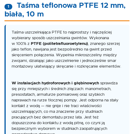
Taśma teflonowa PTFE 12 mm,
1
biała, 10 m
Taśma uszczelniająca PTFE to najprostszy i najczęściej
wybierany sposób uszczelniania gwintów. Wykonana
w 100% z
PTFE (politetrafluoroetylenu)
, znanego szerzej
jako teflon, nawijana jest bezpośrednio na gwint przed
skręceniem połączenia. Wypełnia mikroszczeliny między
zwojami, działając jako uszczelnienie i jednocześnie smar
montażowy ułatwiający skręcanie i rozkręcanie elementów.
W instalacjach hydroforowych i głębinowych
sprawdza
się przy mniejszych i średnich złączach: manometrach,
presostatach, armaturze pomiarowej oraz szybkich
naprawach na rurze tłocznej pompy. Jest odporna na stały
kontakt z wodą — nie gnije i nie traci właściwości
uszczelniających, co ma znaczenie przy studniach
pracujących bez demontażu przez lata. Jest też
dopuszczona do kontaktu z wodą pitną, co czyni ją
bezpiecznym wyborem w studniach zaopatrujących