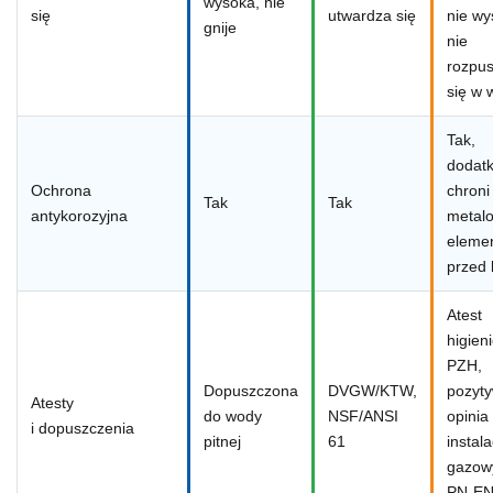
wysoka, nie
się
utwardza się
nie wy
gnije
nie
rozpu
się w 
Tak,
dodat
Ochrona
chroni
Tak
Tak
antykorozyjna
metal
eleme
przed 
Atest
higien
PZH,
Dopuszczona
DVGW/KTW,
pozyt
Atesty
do wody
NSF/ANSI
opinia
i dopuszczenia
pitnej
61
instala
gazow
PN-EN