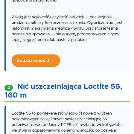
gospodarstwa domowe.
Zaletą jest szybkość i czystość aplikacji — bez klejenia,
brudzenia rąk czy konieczności suszenia. Ograniczeniem jest
natomiast maksymalna średnica gwintu, przy której taśma
dobrze się sprawdza — dla dużych, przemysłowych złączy
lepiej sięgnąć po nić lub pastę z pakułami.
Zobacz produkt →
Nić uszczelniająca Loctite 55,
2
160 m
Loctite 55 to powlekana nić wielowłóknowa z włókien
poliamidowych nasączonych pastą uszczelniającą. W
przeciwieństwie do taśmy PTFE, nić owija się wokół gwintu
warstwami dopasowanymi do jego wielkości, co pozwala