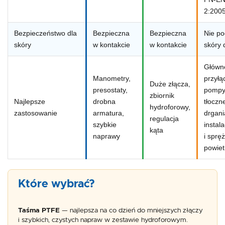
2:200
Bezpieczeństwo dla
Bezpieczna
Bezpieczna
Nie po
skóry
w kontakcie
w kontakcie
skóry 
Główn
Manometry,
przyłą
Duże złącza,
presostaty,
pompy 
zbiornik
Najlepsze
drobna
tłoczne
hydroforowy,
zastosowanie
armatura,
drgani
regulacja
szybkie
instal
kąta
naprawy
i sprę
powiet
Które wybrać?
Taśma PTFE
— najlepsza na co dzień do mniejszych złączy
i szybkich, czystych napraw w zestawie hydroforowym.