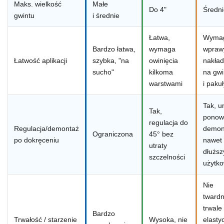
Maks. wielkość
Małe
Do 4"
Średni
gwintu
i średnie
Łatwa,
Wyma
Bardzo łatwa,
wymaga
wprawy
Łatwość aplikacji
szybka, "na
owinięcia
nakła
sucho"
kilkoma
na gwi
warstwami
i pakuł
Tak, u
Tak,
ponow
regulacja do
Regulacja/demontaż
demon
Ograniczona
45° bez
po dokręceniu
nawet
utraty
dłużs
szczelności
użytk
Nie
twardn
trwale
Bardzo
Trwałość / starzenie
Wysoka, nie
elasty