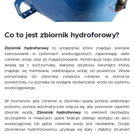
Dzięki tym plikom cookies możemy zapewnić Ci większy komfort
Więcej
korzystania z funkcjonalności naszej strony poprzez dopasowanie jej do
Twoich indywidualnych preferencji. Wyrażenie zgody na funkcjonalne i
personalizacyjne pliki cookies gwarantuje dostępność większej ilości funkcji
na stronie.
Analityczne
Analityczne pliki cookies pomagają nam rozwijać się i dostosowywać do
Co to jest zbiornik hydroforowy?
Twoich potrzeb.
Cookies analityczne pozwalają na uzyskanie informacji w zakresie
Więcej
Zbiornik hydroforowy
to urządzenie, które znajduje szerokie
wykorzystywania witryny internetowej, miejsca oraz częstotliwości, z jaką
odwiedzane są nasze serwisy www. Dane pozwalają nam na ocenę
zastosowanie w systemach wodociągowych, zapewniając stałe
naszych serwisów internetowych pod względem ich popularności wśród
ciśnienie wody oraz jej magazynowanie. Konstrukcja tego zbiornika
użytkowników. Zgromadzone informacje są przetwarzane w formie
Reklamowe
składa się z wytrzymałej, stalowej obudowy, wewnątrz której
zanonimizowanej. Wyrażenie zgody na analityczne pliki cookies gwarantuje
znajduje się membrana, oddzielająca wodę od powietrza. Woda
dostępność wszystkich funkcjonalności.
Dzięki reklamowym plikom cookies prezentujemy Ci najciekawsze
pompowana do zbiornika zwiększa ciśnienie w komorze
informacje i aktualności na stronach naszych partnerów.
powietrznej, co pozwala na wydajne dostarczanie wody do systemu
Promocyjne pliki cookies służą do prezentowania Ci naszych komunikatów
Więcej
wodociągowego.
na podstawie analizy Twoich upodobań oraz Twoich zwyczajów
dotyczących przeglądanej witryny internetowej. Treści promocyjne mogą
pojawić się na stronach podmiotów trzecich lub firm będących naszymi
W momencie, gdy ciśnienie w zbiorniku spada poniżej ustalonego
partnerami oraz innych dostawców usług. Firmy te działają w charakterze
poziomu, pompa automatycznie włącza się, aby ponownie napełnić
pośredników prezentujących nasze treści w postaci wiadomości, ofert,
komunikatów mediów społecznościowych.
zbiornik wodą.
Zbiornik hydroforowy
to element niezbędny
szczególnie w miejscach, gdzie brakuje stałego dostępu do sieci
wodociągowej lub gdzie ciśnienie wody jest niestabilne. Dzięki
zbiornikowi hydroforowemu, uzyskuje się stały i stabilny strumień