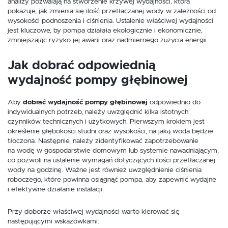
analizy pozwalają na stworzenie krzywej wydajności, która
pokazuje, jak zmienia się ilość przetłaczanej wody w zależności od
wysokości podnoszenia i ciśnienia. Ustalenie właściwej wydajności
jest kluczowe, by pompa działała ekologicznie i ekonomicznie,
zmniejszając ryzyko jej awarii oraz nadmiernego zużycia energii.
Jak dobrać odpowiednią
wydajność pompy głębinowej
Aby
dobrać wydajność pompy głębinowej
odpowiednio do
indywidualnych potrzeb, należy uwzględnić kilka istotnych
czynników technicznych i użytkowych. Pierwszym krokiem jest
określenie głębokości studni oraz wysokości, na jaką woda będzie
tłoczona. Następnie, należy zidentyfikować zapotrzebowanie
na wodę w gospodarstwie domowym lub systemie nawadniającym,
co pozwoli na ustalenie wymagań dotyczących ilości przetłaczanej
wody na godzinę. Ważne jest również uwzględnienie ciśnienia
roboczego, które powinna osiągnąć pompa, aby zapewnić wydajne
i efektywne działanie instalacji.
Przy doborze właściwej wydajności warto kierować się
następującymi wskazówkami: