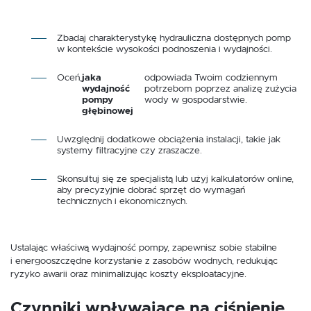
Zbadaj charakterystykę hydrauliczna dostępnych pomp
w kontekście wysokości podnoszenia i wydajności.
Oceń,
jaka
odpowiada Twoim codziennym
wydajność
potrzebom poprzez analizę zużycia
pompy
wody w gospodarstwie.
głębinowej
Uwzględnij dodatkowe obciążenia instalacji, takie jak
systemy filtracyjne czy zraszacze.
Skonsultuj się ze specjalistą lub użyj kalkulatorów online,
aby precyzyjnie dobrać sprzęt do wymagań
technicznych i ekonomicznych.
Ustalając właściwą wydajność pompy, zapewnisz sobie stabilne
i energooszczędne korzystanie z zasobów wodnych, redukując
ryzyko awarii oraz minimalizując koszty eksploatacyjne.
Czynniki wpływające na ciśnienie