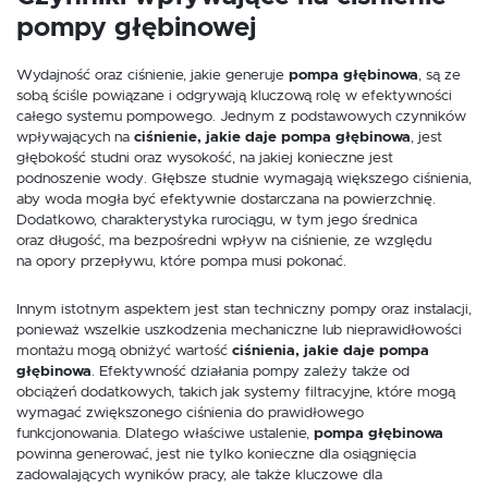
pompy głębinowej
Wydajność oraz ciśnienie, jakie generuje
pompa głębinowa
, są ze
sobą ściśle powiązane i odgrywają kluczową rolę w efektywności
całego systemu pompowego. Jednym z podstawowych czynników
wpływających na
ciśnienie, jakie daje pompa głębinowa
, jest
głębokość studni oraz wysokość, na jakiej konieczne jest
podnoszenie wody. Głębsze studnie wymagają większego ciśnienia,
aby woda mogła być efektywnie dostarczana na powierzchnię.
Dodatkowo, charakterystyka rurociągu, w tym jego średnica
oraz długość, ma bezpośredni wpływ na ciśnienie, ze względu
na opory przepływu, które pompa musi pokonać.
Innym istotnym aspektem jest stan techniczny pompy oraz instalacji,
ponieważ wszelkie uszkodzenia mechaniczne lub nieprawidłowości
montażu mogą obniżyć wartość
ciśnienia, jakie daje pompa
głębinowa
. Efektywność działania pompy zależy także od
obciążeń dodatkowych, takich jak systemy filtracyjne, które mogą
wymagać zwiększonego ciśnienia do prawidłowego
funkcjonowania. Dlatego właściwe ustalenie,
pompa głębinowa
powinna generować, jest nie tylko konieczne dla osiągnięcia
zadowalających wyników pracy, ale także kluczowe dla