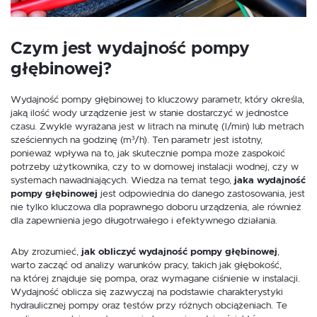
Dzięki tym plikom cookies możemy zapewnić Ci większy komfort
Więcej
korzystania z funkcjonalności naszej strony poprzez dopasowanie jej do
Twoich indywidualnych preferencji. Wyrażenie zgody na funkcjonalne i
personalizacyjne pliki cookies gwarantuje dostępność większej ilości funkcji
Czym jest wydajność pompy
na stronie.
Analityczne
głębinowej?
Analityczne pliki cookies pomagają nam rozwijać się i dostosowywać do
Twoich potrzeb.
Wydajność pompy głębinowej to kluczowy parametr, który określa,
Cookies analityczne pozwalają na uzyskanie informacji w zakresie
Więcej
jaką ilość wody urządzenie jest w stanie dostarczyć w jednostce
wykorzystywania witryny internetowej, miejsca oraz częstotliwości, z jaką
czasu. Zwykle wyrażana jest w litrach na minutę (l/min) lub metrach
odwiedzane są nasze serwisy www. Dane pozwalają nam na ocenę
naszych serwisów internetowych pod względem ich popularności wśród
sześciennych na godzinę (m³/h). Ten parametr jest istotny,
użytkowników. Zgromadzone informacje są przetwarzane w formie
ponieważ wpływa na to, jak skutecznie pompa może zaspokoić
Reklamowe
zanonimizowanej. Wyrażenie zgody na analityczne pliki cookies gwarantuje
potrzeby użytkownika, czy to w domowej instalacji wodnej, czy w
dostępność wszystkich funkcjonalności.
Dzięki reklamowym plikom cookies prezentujemy Ci najciekawsze
systemach nawadniających. Wiedza na temat tego,
jaka wydajność
informacje i aktualności na stronach naszych partnerów.
pompy głębinowej
jest odpowiednia do danego zastosowania, jest
Promocyjne pliki cookies służą do prezentowania Ci naszych komunikatów
Więcej
nie tylko kluczowa dla poprawnego doboru urządzenia, ale również
na podstawie analizy Twoich upodobań oraz Twoich zwyczajów
dla zapewnienia jego długotrwałego i efektywnego działania.
dotyczących przeglądanej witryny internetowej. Treści promocyjne mogą
pojawić się na stronach podmiotów trzecich lub firm będących naszymi
partnerami oraz innych dostawców usług. Firmy te działają w charakterze
Aby zrozumieć,
jak obliczyć wydajność pompy głębinowej
,
pośredników prezentujących nasze treści w postaci wiadomości, ofert,
warto zacząć od analizy warunków pracy, takich jak głębokość,
komunikatów mediów społecznościowych.
na której znajduje się pompa, oraz wymagane ciśnienie w instalacji.
Wydajność oblicza się zazwyczaj na podstawie charakterystyki
hydraulicznej pompy oraz testów przy różnych obciążeniach. Te