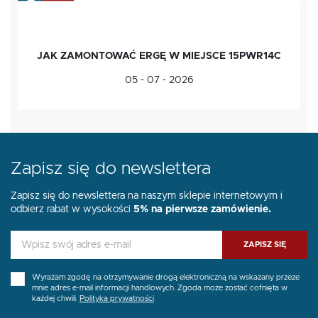
JAK ZAMONTOWAĆ ERGĘ W MIEJSCE 15PWR14C
05 - 07 - 2026
Zapisz się do newslettera
Zapisz się do newslettera na naszym sklepie internetowym i
odbierz rabat w wysokości
5% na pierwsze zamówienie.
ZAPISZ SIĘ
Wyrażam zgodę na otrzymywanie drogą elektroniczną na wskazany przeze
mnie adres e-mail informacji handlowych. Zgoda może zostać cofnięta w
każdej chwili.
Polityka prywatności