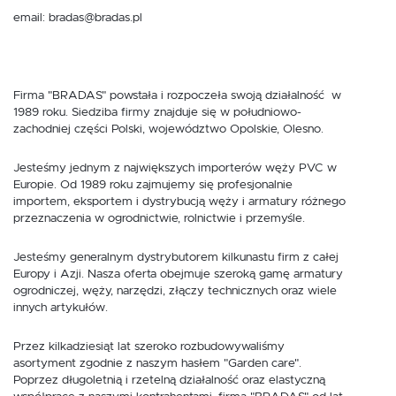
wprowadzonych przez Ciebie ustawień oraz personalizację określonych
funkcjonalności czy prezentowanych treści.
email: bradas@bradas.pl
Dzięki tym plikom cookies możemy zapewnić Ci większy komfort
Więcej
korzystania z funkcjonalności naszej strony poprzez dopasowanie jej do
Twoich indywidualnych preferencji. Wyrażenie zgody na funkcjonalne i
personalizacyjne pliki cookies gwarantuje dostępność większej ilości funkcji
na stronie.
Analityczne
Firma "BRADAS" powstała i rozpoczeła swoją działalność w
1989 roku. Siedziba firmy znajduje się w południowo-
Analityczne pliki cookies pomagają nam rozwijać się i dostosowywać do
zachodniej części Polski, województwo Opolskie, Olesno.
Twoich potrzeb.
Cookies analityczne pozwalają na uzyskanie informacji w zakresie
Więcej
wykorzystywania witryny internetowej, miejsca oraz częstotliwości, z jaką
Jesteśmy jednym z największych importerów węży PVC w
odwiedzane są nasze serwisy www. Dane pozwalają nam na ocenę
Europie. Od 1989 roku zajmujemy się profesjonalnie
naszych serwisów internetowych pod względem ich popularności wśród
importem, eksportem i dystrybucją węży i armatury różnego
użytkowników. Zgromadzone informacje są przetwarzane w formie
Reklamowe
przeznaczenia w ogrodnictwie, rolnictwie i przemyśle.
zanonimizowanej. Wyrażenie zgody na analityczne pliki cookies gwarantuje
dostępność wszystkich funkcjonalności.
Dzięki reklamowym plikom cookies prezentujemy Ci najciekawsze
informacje i aktualności na stronach naszych partnerów.
Jesteśmy generalnym dystrybutorem kilkunastu firm z całej
Promocyjne pliki cookies służą do prezentowania Ci naszych komunikatów
Europy i Azji. Nasza oferta obejmuje szeroką gamę armatury
Więcej
na podstawie analizy Twoich upodobań oraz Twoich zwyczajów
ogrodniczej, węży, narzędzi, złączy technicznych oraz wiele
dotyczących przeglądanej witryny internetowej. Treści promocyjne mogą
innych artykułów.
pojawić się na stronach podmiotów trzecich lub firm będących naszymi
partnerami oraz innych dostawców usług. Firmy te działają w charakterze
pośredników prezentujących nasze treści w postaci wiadomości, ofert,
Przez kilkadziesiąt lat szeroko rozbudowywaliśmy
komunikatów mediów społecznościowych.
asortyment zgodnie z naszym hasłem "Garden care".
Poprzez długoletnią i rzetelną działalność oraz elastyczną