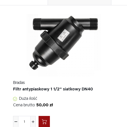
ofercie. Nasza firma zdobyła uznanie na rynku dzięki
szerokiej gamie artykułów, które doskonale odpowiadają na
potrzeby zarówno ogrodników amatorów, jak i
profesjonalistów z branży rolniczej i przemysłowej. W
asortymencie
Bradas
w Auguściak można znaleźć
najróżniejsze rodzaje armatury ogrodniczej, techniczne
złącza, a także narzędzia o najwyższej jakości wykonania.
Każdy z produktów dostępnych w
katalogu Bradas
cechuje
się trwałością oraz nowoczesnymi technologiami, dzięki
czemu spełnia oczekiwania najbardziej wymagających
użytkowników.
W ofercie
producenta Bradas
znajduje się wiele
innowacyjnych rozwiązań, które systematycznie zdobywają
uznanie klientów w całej Europie.
Katalog
Bradas
jest
Bradas
regularnie poszerzany o nowe pozycje, co sprawia, że jest
Filtr antypiaskowy 1 1/2” siatkowy DN40
jednym z najbardziej kompleksowych na rynku. Zapraszamy
do odkrycia tej różnorodności oraz do korzystania z
Duża ilość
produktów, które gwarantują trwałość i jakość wykonania,
Cena brutto:
50,00 zł
nieustannie dążąc do rozwoju i innowacji.
Innowacyjność i jakość