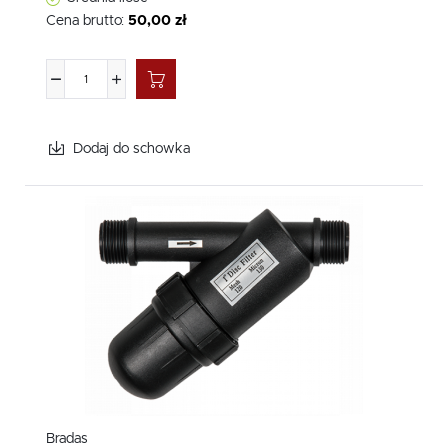
bezproblemowe użytkowanie.
Cena brutto:
50,00 zł
Nasze
produkty Bradas
są dostępne w bardzo
konkurencyjnych cenach, co sprawia, że są doskonałym
wyborem zarówno dla amatorów, jak i profesjonalistów.
Staramy się, aby nasza oferta była atrakcyjna cenowo,
jednocześnie nie ustępując pod względem jakości i
Dodaj do schowka
nowoczesnych technologii.
Dodatkowo, proponujemy Państwu możliwość zapisania się
do naszego newslettera, dzięki któremu mogą Państwo
otrzymać 5% rabatu na pierwsze zakupy. To doskonała
okazja, aby na bieżąco śledzić rozszerzający się
katalog
Bradas
oraz korzystać z specjalnych ofert i promocji, które
regularnie przygotowujemy dla naszych klientów.
Zapraszamy do skorzystania z naszej oferty, gdzie
gwarantujemy, że każdy produkt z
katalogu Bradas
spełni
Państwa oczekiwania, łącząc nowoczesne technologie z
doskonałym wykonaniem. Odkryjcie Państwo różnorodność i
jakość, które dostępne są w Auguściak, i przekonajcie się, jak
wiele możemy zaoferować dla poprawy i efektywności
Państwa pracy ogrodniczej, rolniczej czy przemysłowej.
Bradas
Nasze
produkty Bradas
czekają, aby służyć Państwu przez