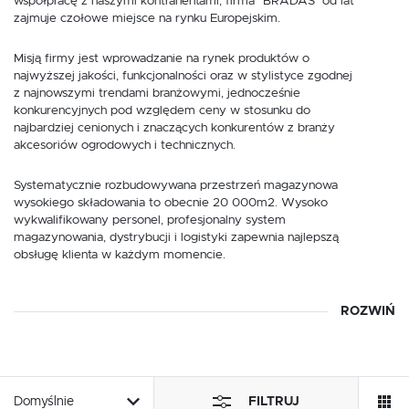
współpracę z naszymi kontrahentami, firma "BRADAS" od lat
zajmuje czołowe miejsce na rynku Europejskim.
Misją firmy jest wprowadzanie na rynek produktów o
najwyższej jakości, funkcjonalności oraz w stylistyce zgodnej
z najnowszymi trendami branżowymi, jednocześnie
konkurencyjnych pod względem ceny w stosunku do
najbardziej cenionych i znaczących konkurentów z branży
akcesoriów ogrodowych i technicznych.
Systematycznie rozbudowywana przestrzeń magazynowa
wysokiego składowania to obecnie 20 000m2. Wysoko
wykwalifikowany personel, profesjonalny system
magazynowania, dystrybucji i logistyki zapewnia najlepszą
obsługę klienta w każdym momencie.
ROZWIŃ
Szeroka oferta producenta
Bradas w Auguściak
Zapraszamy Państwa do zapoznania się z bogatą ofertą
Domyślnie
FILTRUJ
produktów, jaką proponuje
producent Bradas
w naszej