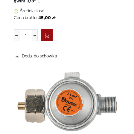
gwint 3/8" L
Średnia ilość
Cena brutto:
45,00 zł
Dodaj do schowka