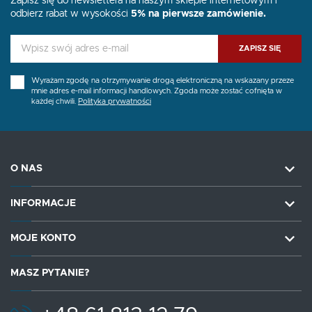
Zapisz się do newslettera na naszym sklepie internetowym i
odbierz rabat w wysokości
5% na pierwsze zamówienie.
ZAPISZ SIĘ
Wyrażam zgodę na otrzymywanie drogą elektroniczną na wskazany przeze
mnie adres e-mail informacji handlowych. Zgoda może zostać cofnięta w
każdej chwili.
Polityka prywatności
O NAS
INFORMACJE
MOJE KONTO
MASZ PYTANIE?