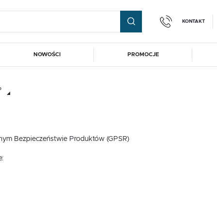
KONTAKT
NOWOŚCI
PROMOCJE
+48
guj się
Zare
Zapras
P
OTRZYMASZ LICZNE DODAT
pompy@
podgląd statusu realizac
echnologia kotłowni
Magazyny energii
Zbiorniki hydrofor
ul. Mic
podgląd historii zakupó
62-03
nym Bezpieczeństwie Produktów (GPSR)
echnologia kotłowni
Magazyny energii
Zbiorniki hydrofor
brak konieczności wprow
e:
możliwość otrzymania r
FO
Zapomniałem hasła
Export inside the EU
LOGUJ SIĘ
ZAREJESTRU
Export inside the EU