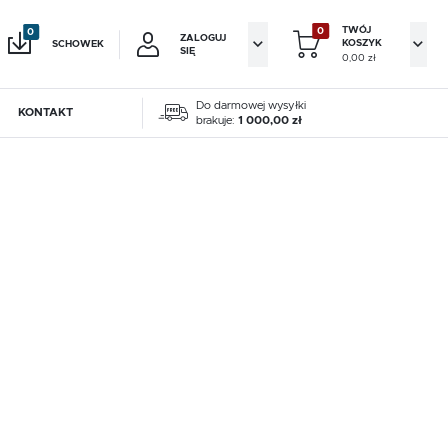
TWÓJ
0
0
ZALOGUJ
KOSZYK
SCHOWEK
SIĘ
0,00 zł
Do darmowej wysyłki
KONTAKT
Twój koszyk jest pusty
brakuje:
1 000,00 zł
 61 813 12 79
jestruj się
zamy pon.-pt. 8.00-16.00
KOWE KORZYŚCI:
augusciak.pl
ji zamówień
owe
Pompy wodne
Akcesoria gazowe
kiewicza 12
w
0 Luboń
owe
Pompy wodne
Akcesoria gazowe
adzania swoich danych przy kolejnych zakupach
abatów i kuponów promocyjnych
RMULARZ KONTAKTOWY
J SIĘ