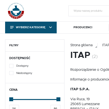
WYBIERZ KATEGORIĘ
PRODUCENCI
KATEGORIE
Zalo
KATEGORIE
Strona główna
ITA
FILTRY
ITAP
(2)
DOSTĘPNOŚĆ
Pompy obiegowe i
Sterowniki pomp C.O. i
T
cyrkulacyjne
C.W.U.
Dostępny
Rozporządzenie o Ogól
Niedostępny
Pompy obiegowe i
Sterowniki pomp C.O. i
T
cyrkulacyjne
C.W.U.
Informacje o producenci
ITAP S.P.A.
Gotowy na chłody
Export outside the EU
CENA
ZA
Via Ruca, 19
Gotowy na chłody
Export outside the EU
25065 Lumezzane
BRESCIA – ITALY