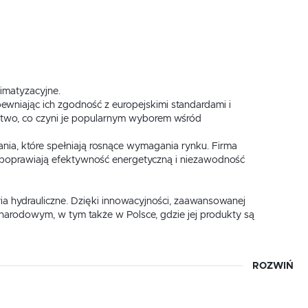
limatyzacyjne.
ewniając ich zgodność z europejskimi standardami i
ństwo, co czyni je popularnym wyborem wśród
ania, które spełniają rosnące wymagania rynku. Firma
 poprawiają efektywność energetyczną i niezawodność
ria hydrauliczne. Dzięki innowacyjności, zaawansowanej
ynarodowym, w tym także w Polsce, gdzie jej produkty są
ROZWIŃ
aulicznej
,
zeby rynku w zakresie armatury sanitarno-hydraulicznej.