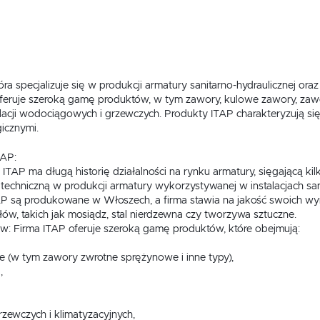
tóra specjalizuje się w produkcji armatury sanitarno-hydraulicznej 
feruje szeroką gamę produktów, w tym zawory, kulowe zawory, zaw
talacji wodociągowych i grzewczych. Produkty ITAP charakteryzują 
icznymi.
TAP:
: ITAP ma długą historię działalności na rynku armatury, sięgającą kilk
techniczną w produkcji armatury wykorzystywanej w instalacjach san
AP są produkowane w Włoszech, a firma stawia na jakość swoich wyr
łów, takich jak mosiądz, stal nierdzewna czy tworzywa sztuczne.
w: Firma ITAP oferuje szeroką gamę produktów, które obejmują:
e (w tym zawory zwrotne sprężynowe i inne typy),
,
ewczych i klimatyzacyjnych,