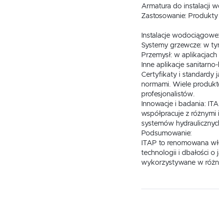
Armatura do instalacji
Zastosowanie: Produkty 
Instalacje wodociągowe
Systemy grzewcze: w ty
Przemysł: w aplikacjac
Inne aplikacje sanitarn
Certyfikaty i standardy
normami. Wiele produktó
profesjonalistów.
Innowacje i badania: IT
współpracuje z różnymi
systemów hydraulicznyc
Podsumowanie:
ITAP to renomowana włos
technologii i dbałości 
wykorzystywane w różny
Bogata of
W naszej ofercie znajdą