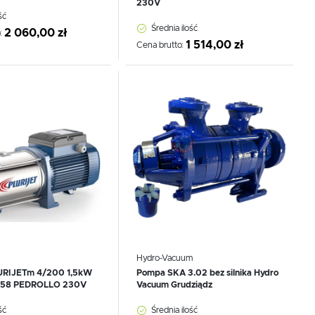
230V
 dla gospodarstw domowych, jak i dla rolnictwa.
ść
ządzenie będzie działać efektywnie i niezawodnie przez
Średnia ilość
2 060,00 zł
:
1 514,00 zł
Cena brutto:
 do schowka
Dodaj do schowka
Hydro-Vacuum
URIJETm 4/200 1,5kW
Pompa SKA 3.02 bez silnika Hydro
58 PEDROLLO 230V
Vacuum Grudziądz
ść
Średnia ilość