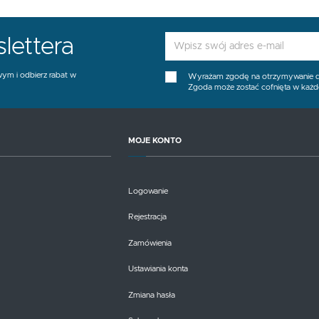
lettera
wym i odbierz rabat w
Wyrażam zgodę na otrzymywanie dro
Zgoda może zostać cofnięta w każde
MOJE KONTO
Logowanie
Rejestracja
Zamówienia
Ustawiania konta
Zmiana hasła