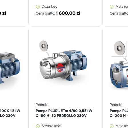
lemowym użytkowaniu, co sprawia, że są idealnym wyborem zarówno
Duża ilość
Mała ilo
roforowe firmy Auguściak, zyskują Państwo pewność, że wybrane ur
 zł
1 600,00 zł
Cena brutto:
Cena brutto
stały dostęp do wody i komfort użytkowania.
Dodaj do schowka
Dodaj
Pedrollo
Pedrollo
200X 1,5kW
Pompa PLURIJETm 4/80 0,55kW
Pompa PL
USTAWIENIA
LO 230V
Q=80 H=52 PEDROLLO 230V
Q=200 H=
Średnia ilość
Mała ilo