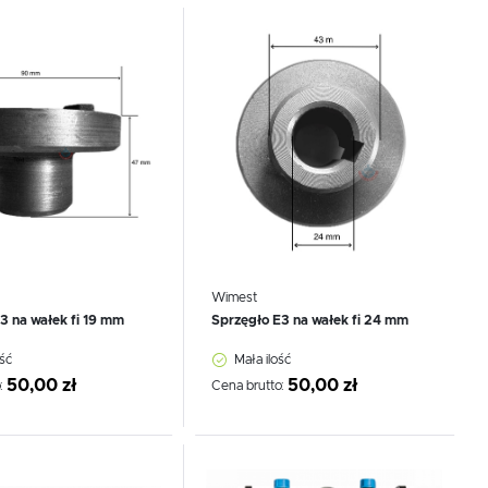
 do schowka
Dodaj do schowka
Wimest
3 na wałek fi 19 mm
Sprzęgło E3 na wałek fi 24 mm
ść
Mała ilość
50,00 zł
50,00 zł
:
Cena brutto:
 do schowka
Dodaj do schowka