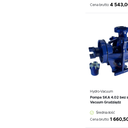
4 543,0
Cena brutto:
Dodaj do schowka
Hydro-Vacuum
Pompa SKA 4.02 bez si
Vacuum Grudziądz
Średnia ilość
1 660,50
Cena brutto: