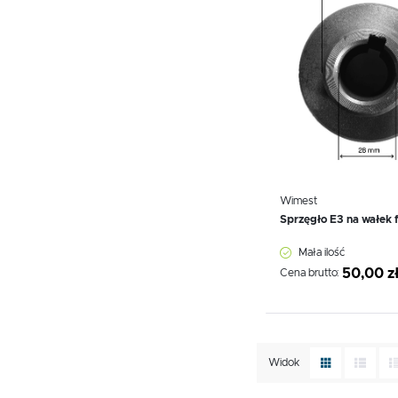
Wimest
Sprzęgło E3 na wałek 
Mała ilość
50,00 z
Cena brutto:
Widok