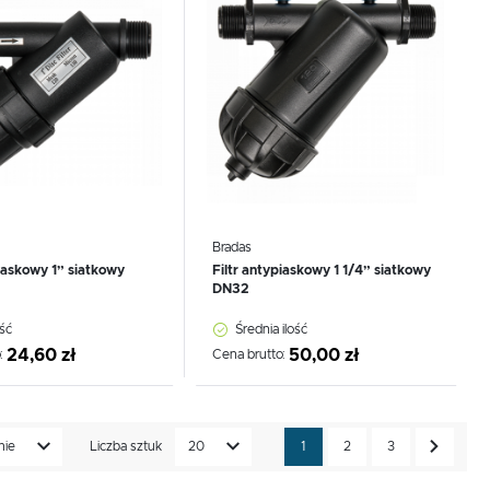
Bradas
piaskowy 1” siatkowy
Filtr antypiaskowy 1 1/4” siatkowy
DN32
ść
Średnia ilość
24,60 zł
50,00 zł
:
Cena brutto:
nie
Liczba sztuk
20
1
2
3