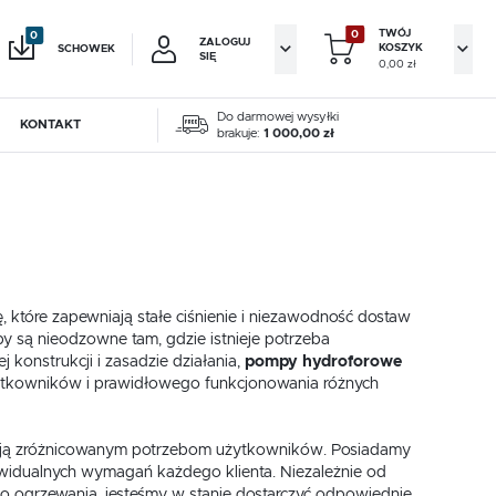
TWÓJ
0
0
ZALOGUJ
KOSZYK
SCHOWEK
SIĘ
0,00 zł
Do darmowej wysyłki
KONTAKT
Twój koszyk jest pusty
brakuje:
1 000,00 zł
 61 813 12 79
jestruj się
zamy pon.-pt. 8.00-16.00
KOWE KORZYŚCI:
augusciak.pl
ji zamówień
owe
Pompy wodne
Akcesoria gazowe
kiewicza 12
w
0 Luboń
które zapewniają stałe ciśnienie i niezawodność dostaw
owe
Pompy wodne
Akcesoria gazowe
adzania swoich danych przy kolejnych zakupach
 są nieodzowne tam, gdzie istnieje potrzeba
 konstrukcji i zasadzie działania,
pompy hydroforowe
abatów i kuponów promocyjnych
RMULARZ KONTAKTOWY
 użytkowników i prawidłowego funkcjonowania różnych
J SIĘ
tają zróżnicowanym potrzebom użytkowników. Posiadamy
widualnych wymagań każdego klienta. Niezależnie od
go ogrzewania, jesteśmy w stanie dostarczyć odpowiednie