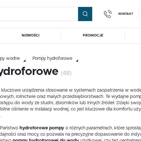
KONTAKT
NOWOŚCI
PROMOCJE
+48
guj się
Zare
Zapras
py wodne
Pompy hydroforowe
OTRZYMASZ LICZNE DODAT
ydroforowe
pompy@
(48)
podgląd statusu realizac
echnologia kotłowni
Magazyny energii
Zbiorniki hydrofor
ul. Mic
podgląd historii zakupó
62-03
 kluczowe urządzenia stosowane w systemach zaopatrzenia w wodę, 
echnologia kotłowni
Magazyny energii
Zbiorniki hydrofor
brak konieczności wprow
ych, rolnictwie oraz małych przedsiębiorstwach. Te wydajne pompy
stępu do wody ze studni, zbiorników lub innych źródeł. Dzięki swojej
możliwość otrzymania r
FO
Zapomniałem hasła
abilne ciśnienie w instalacji wodnej, co jest kluczowe dla komfortu
.
Export inside the EU
LOGUJ SIĘ
ZAREJESTRU
ą Państwo
hydroforowe pompy
o różnych parametrach, które spros
Export inside the EU
ajności oraz mocy, co pozwala na precyzyjne dopasowanie do indy
aństwo
pompy hydroforowej do wody
użytkowej, czy też centralne