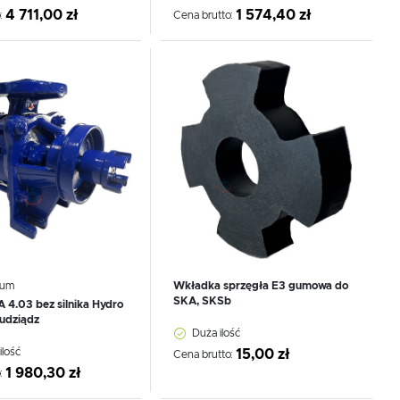
4 711,00 zł
1 574,40 zł
:
Cena brutto:
 do schowka
Dodaj do schowka
,
uum
Wkładka sprzęgła E3 gumowa do
SKA, SKSb
4.03 bez silnika Hydro
udziądz
Duża ilość
ilość
15,00 zł
.
Cena brutto:
e
1 980,30 zł
: