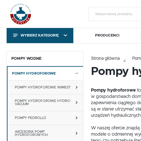
WYBIERZ KATEGORIĘ
PRODUCENCI
KATEGORIE
Zalo
KATEGORIE
Strona główna
Pom
POMPY WODNE
Pompy h
POMPY HYDROFOROWE
Pompy obiegowe i
Sterowniki pomp C.O. i
T
cyrkulacyjne
C.W.U.
POMPY HYDROFOROWE WIMEST
Pompy hydroforowe
to
Pompy obiegowe i
Sterowniki pomp C.O. i
T
w gospodarstwach domow
cyrkulacyjne
C.W.U.
POMPY HYDROFOROWE HYDRO-
zapewnienia ciągłego do
VACUUM
są w stanie utrzymać st
urządzeń hydraulicznych
Gotowy na chłody
Export outside the EU
POMPY PEDROLLO
ZA
W naszej ofercie znajd
Gotowy na chłody
Export outside the EU
AKCESORIA POMP
modele o odmiennej wyd
HYDROFOROWYCH
tego, czy potrzebują P