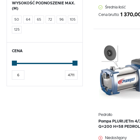
WYSOKOŚĆ PODNOSZENIE MAX.
długotrwałym i bezprob
Średnia ilość
(M)
Inwestując w pompy hyd
1 370,00
Cena brutto:
wiele lat, zapewniając 
50
64
65
72
96
105
125
Dodaj do schowka
CENA
Pedrollo
Pompa PLURIJETm 4/
Q=200 H=58 PEDROL
WIĘCEJ
Niedostępny