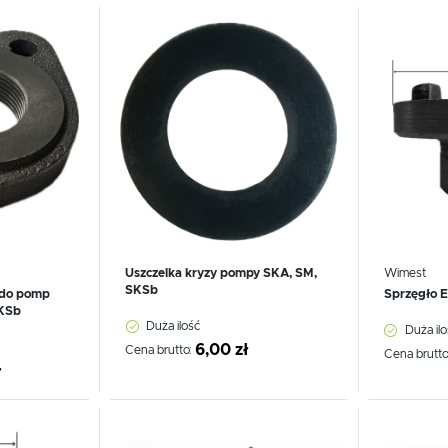
Dzięki reklamowym plikom cookies prezentujemy Ci najciekawsze informacje i aktualności na stronach
Dodaj do schowka
Dodaj
naszych partnerów.
Promocyjne pliki cookies służą do prezentowania Ci naszych komunikatów na podstawie analizy
Więcej
Twoich upodobań oraz Twoich zwyczajów dotyczących przeglądanej witryny internetowej. Treści
promocyjne mogą pojawić się na stronach podmiotów trzecich lub firm będących naszymi partnerami
oraz innych dostawców usług. Firmy te działają w charakterze pośredników prezentujących nasze
treści w postaci wiadomości, ofert, komunikatów mediów społecznościowych.
Uszczelka kryzy pompy SKA, SM,
Wimest
SKSb
a do pomp
Sprzęgło E
SKSb
Duża ilość
Duża ilo
6,00 zł
Cena brutto:
Cena brutto
ł
Dodaj do schowka
Dodaj