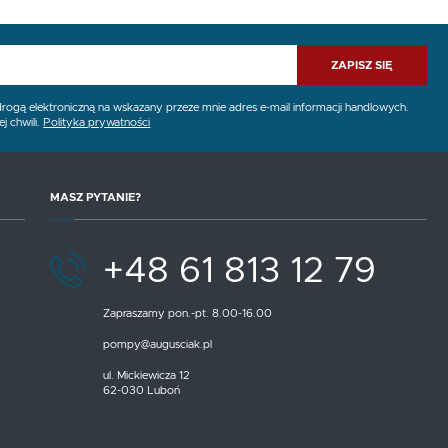
ZAPISZ SIĘ
gą elektroniczną na wskazany przeze mnie adres e-mail informacji handlowych.
j chwili.
Polityka prywatności
MASZ PYTANIE?
+48 61 813 12 79
Zapraszamy pon.-pt. 8.00-16.00
pompy@augusciak.pl
ul. Mickiewicza 12
62-030 Luboń