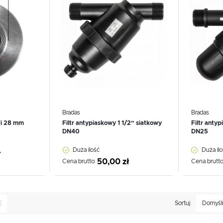
Bradas
Bradas
fi 28 mm
Filtr antypiaskowy 1 1/2” siatkowy
Filtr anty
DN40
DN25
Duża ilość
Duża ilo
ł
50,00 zł
Cena brutto:
Cena brutto
Sortuj
Domyśl