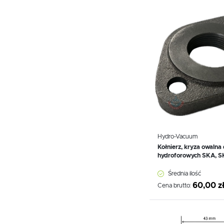
Dodaj do schowka
Hydro-Vacuum
Kołnierz, kryza owaln
hydroforowych SKA, 
Średnia ilość
60,00 z
Cena brutto:
Dodaj do schowka