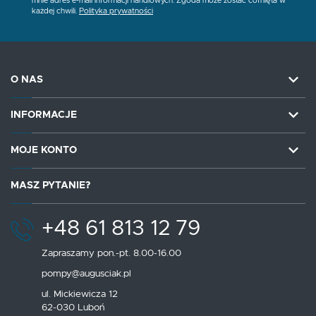
mnie adres e-mail informacji handlowych. Zgoda może zostać cofnięta w
każdej chwili.
Polityka prywatności
O NAS
INFORMACJE
MOJE KONTO
MASZ PYTANIE?
+48 61 813 12 79
Zapraszamy pon.-pt. 8.00-16.00
pompy@augusciak.pl
ul. Mickiewicza 12
62-030 Luboń