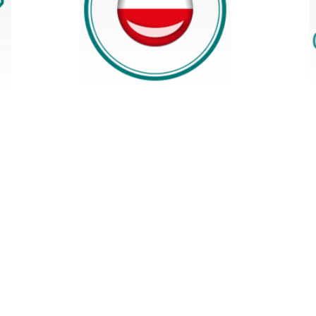
USTAWIENIA
Szanujemy Twoją prywatność. Możesz zmienić ustawienia cookies lub zaakceptować je
wszystkie. W dowolnym momencie możesz dokonać zmiany swoich ustawień.
USTAWIENIA REGIONALNE
Niezbędne
Lokalizacja
Niezbędne pliki cookies służą do prawidłowego funkcjonowania strony internetowej i umożliwiają Ci
Polska
komfortowe korzystanie z oferowanych przez nas usług.
Pliki cookies odpowiadają na podejmowane przez Ciebie działania w celu m.in. dostosowania Twoich
Więcej
Język
ustawień preferencji prywatności, logowania czy wypełniania formularzy. Dzięki plikom cookies strona
z której korzystasz, może działać bez zakłóceń.