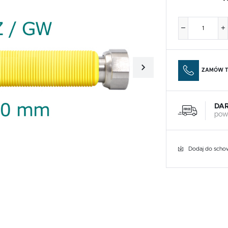
ZAMÓW T
DA
pow
Dodaj do scho