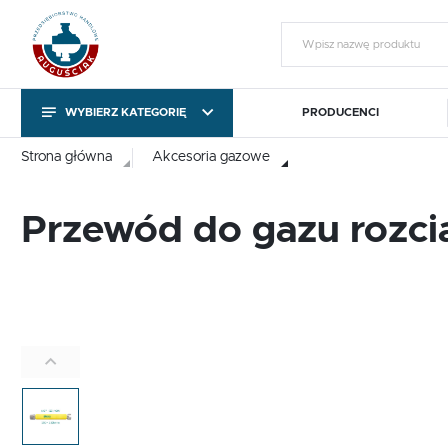
WYBIERZ KATEGORIĘ
PRODUCENCI
KATEGORIE
Zalo
Strona główna
Akcesoria gazowe
KATEGORIE
Przewód do gazu rozc
Pompy obiegowe i
Sterowniki pomp C.O. i
T
cyrkulacyjne
C.W.U.
Pompy obiegowe i
Sterowniki pomp C.O. i
T
cyrkulacyjne
C.W.U.
Gotowy na chłody
Export outside the EU
ZA
Gotowy na chłody
Export outside the EU