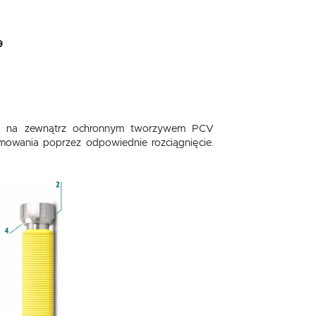
9
ytej na zewnątrz ochronnym tworzywem PCV
rmowania poprzez odpowiednie rozciągnięcie.
.
e