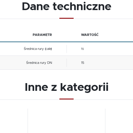
Dane techniczne
PARAMETR
WARTOŚĆ
Średnica rury (cale)
½
Średnica rury DN
15
Inne z kategorii
Dodaj do schowka
Dodaj 