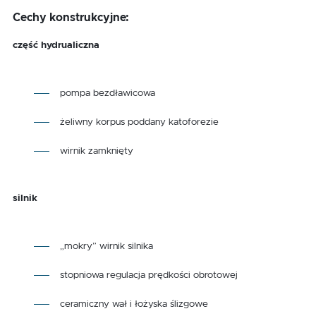
Cechy konstrukcyjne:
część hydrualiczna
pompa bezdławicowa
żeliwny korpus poddany katoforezie
wirnik zamknięty
silnik
„mokry” wirnik silnika
stopniowa regulacja prędkości obrotowej
ceramiczny wał i łożyska ślizgowe