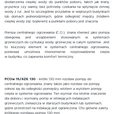
dostarczenia ciepłej wody do punktów poboru, takich jak krany,
prysznice czy wanny, bez potrzeby czekania na spłynięcie zimnej
wody z rur. Jest to szczególnie przydatne w większych budynkach
lub domach jednorodzinnych, gdzie odległość między źródłem
ciepłej wody (np. bojlerem) a punktami poboru jest znaczna.
Pompa centralnego ogrzewania (C.O.), znana również jako pompa
obiegowa, jest urządzeniem stosowanym w systemach
grzewczych do cyrkulacji wody grzewczej w całym systemie. Jest
to kluczowy element w systemach centralnego ogrzewania,
ponieważ umożliwia równomierne rozprowadzenie ciepła
w budynku, co zapewnia komfort termiczny.
PCOw 15/4ZK 130
- krótki 130 mm rozstaw pompy do
centralnego ogrzewania, znany także jako rozstaw osi pompy,
odnosi się do odległości pomiędzy wlotem a wylotem pompy
ciepła w systemie ogrzewania. Ten wymiar ma istotne znaczenie
dla doboru i wymiany pomp w istniejących instalacjach
grzewczych, zwłaszcza w starszych budynkach lub systemach,
gdzie przestrzeń na instalację jest ograniczona. Oto główne zalety
krótkiego rozstawu pompy 130 mm: