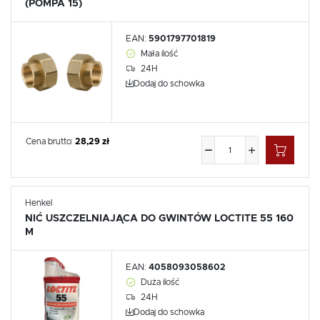
(POMPA 15)
EAN:
5901797701819
Mała ilość
24H
Dodaj do schowka
Cena brutto:
28,29 zł
Henkel
NIĆ USZCZELNIAJĄCA DO GWINTÓW LOCTITE 55 160
M
EAN:
4058093058602
Duża ilość
24H
Dodaj do schowka