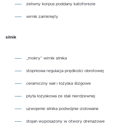
żeliwny korpus poddany katoforezie
wirnik zamknięty
silnik
„mokry” wirnik silnika
stopniowa regulacja prędkości obrotowej
ceramiczny wał i łożyska ślizgowe
płyta łożyskowa ze stali nierdzewnej
uzwojenie silnika podwójnie izolowane
stojan wyposażony w otwory drenażowe