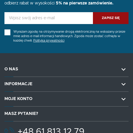
odbierz rabat w wysokości
5% na pierwsze zamówienie.
ZAPISZ SIĘ
Wyrażam zgodę na otrzymywanie drogą elektroniczną na wskazany przeze
mnie adres e-mail informacji handlowych. Zgoda może zostać cofnięta w
każdej chwili.
Polityka prywatności
O NAS
INFORMACJE
MOJE KONTO
MASZ PYTANIE?
+48 61 813 12 79