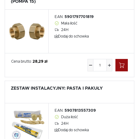
(POMPA 15)
EAN:
5901797701819
Mała ilość
24H
Dodaj do schowka
Cena brutto:
28,29 zł
ZESTAW INSTALACYJNY: PASTA I PAKUŁY
EAN:
5907813557309
Duża ilość
24H
Dodaj do schowka