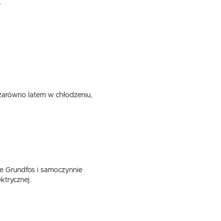
,
zarówno latem w chłodzeniu,
.
e
e Grundfos i samoczynnie
ktrycznej.