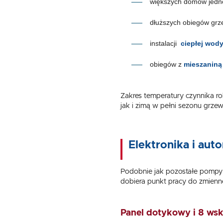
większych domów jedn
dłuższych obiegów grzew
instalacji
ciepłej wod
obiegów z
mieszaniną 
Zakres temperatury czynnika 
jak i zimą w pełni sezonu grze
Elektronika i au
Podobnie jak pozostałe pompy
dobiera punkt pracy do zmienneg
Panel dotykowy i 8 ws