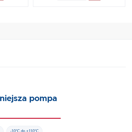
niejsza pompa
-10°C do +110°C