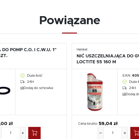
Powiązane
DO POMP C.O. I C.W.U. 1"
Henkel
SZT.
NIĆ USZCZELNIAJĄCA DO 
LOCTITE 55 160 M
Duża ilość
EAN:
405
24H
Duża i
Dodaj do schowka
24H
Dodaj d
,00 zł
59,04 zł
Cena brutto: