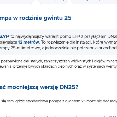
mpa w rodzinie gwintu 25
GA1+
to najwydajniejszy wariant pomp LFP z przyłączem DN2
sięgającą
12 metrów
. To rozwiązanie dla instalacji, które wy
mpy 25-milimetrowe, a jednocześnie nie potrzebują przechod
USTAWIENIA
ozbawioną ciał stałych, zanieczyszczeń włóknistych i olejów miner
zewania, przemysłowych układach cieplnych oraz w systemach wentylacj
Szanujemy Twoją prywatność. Możesz zmienić ustawienia cookies lub zaakceptować je
wszystkie. W dowolnym momencie możesz dokonać zmiany swoich ustawień.
USTAWIENIA REGIONALNE
ać mocniejszą wersję DN25?
Niezbędne
Lokalizacja
 się tam, gdzie standardowa pompa z gwintem 25 może nie dać rady 
Niezbędne pliki cookies służą do prawidłowego funkcjonowania strony internetowej i umożliwiają Ci
Polska
komfortowe korzystanie z oferowanych przez nas usług.
Pliki cookies odpowiadają na podejmowane przez Ciebie działania w celu m.in. dostosowania Twoich
Więcej
Język
ustawień preferencji prywatności, logowania czy wypełniania formularzy. Dzięki plikom cookies strona
z której korzystasz, może działać bez zakłóceń.