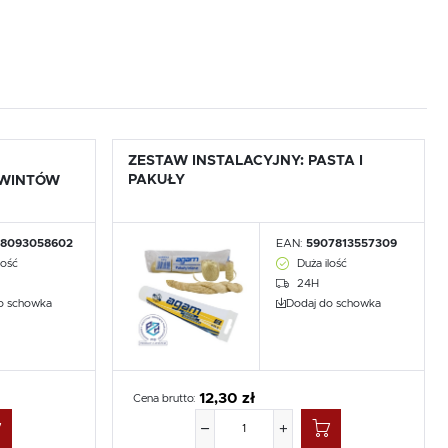
ZESTAW INSTALACYJNY: PASTA I
PAKUŁY
GWINTÓW
8093058602
EAN:
5907813557309
lość
Duża ilość
24H
o schowka
Dodaj do schowka
12,30 zł
Cena brutto: