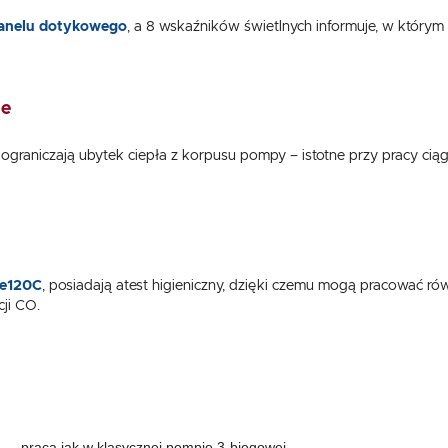
anelu dotykowego
, a 8 wskaźników świetlnych informuje, w którym 
ie
ograniczają ubytek ciepła z korpusu pompy – istotne przy pracy ciąg
e120C
, posiadają atest higieniczny, dzięki czemu mogą pracować r
cji CO.
a
– praca jak w klasycznej pompie 3-biegowej.