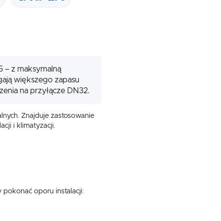
5 – z maksymalną
magają większego zapasu
zenia na przyłącze DN32.
alnych. Znajduje zastosowanie
i i klimatyzacji.
pokonać oporu instalacji:
,