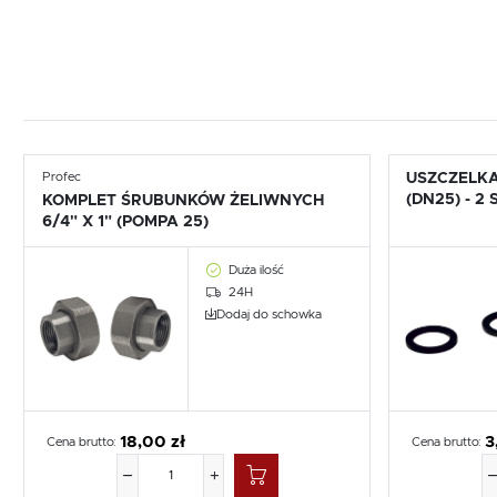
Profec
USZCZELKA 
(DN25) - 2 
KOMPLET ŚRUBUNKÓW ŻELIWNYCH
6/4" X 1" (POMPA 25)
Duża ilość
24H
Dodaj do schowka
18,00 zł
3
Cena brutto:
Cena brutto: