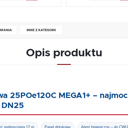
OBRANIA
INNE Z KATEGORII
Opis produktu
wa 25POe120C MEGA1+ – najmoc
m DN25
ć podnoszenia 12 m
Panel dotykowy
Atest higieniczny – do CWU