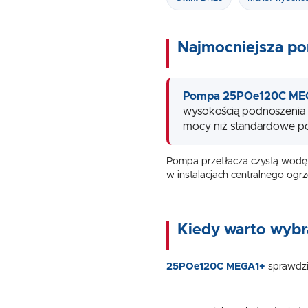
Najmocniejsza po
Pompa 25POe120C ME
wysokością podnoszenia 
mocy niż standardowe po
Pompa przetłacza czystą wodę p
w instalacjach centralnego ogr
Kiedy warto wybr
25POe120C MEGA1+
sprawdzi