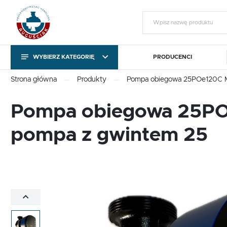
WYBIERZ KATEGORIĘ
PRODUCENCI
KATEGORIE
Zalo
Strona główna
Produkty
Pompa obiegowa 25POe120C M
KATEGORIE
Pompa obiegowa 25PO
Pompy obiegowe i
Sterowniki pomp C.O. i
T
pompa z gwintem 25
cyrkulacyjne
C.W.U.
Pompy obiegowe i
Sterowniki pomp C.O. i
T
cyrkulacyjne
C.W.U.
Gotowy na chłody
Export outside the EU
ZA
Gotowy na chłody
Export outside the EU