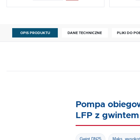
OPIS PRODUKTU
DANE TECHNICZNE
PLIKI DO P
Pompa obiego
LFP z gwinte
Gwint DN25
Maks. wysokoś