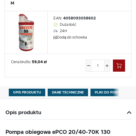
M
EAN:
4058093058602
Duża ilość
24H
Dodaj do schowka
Cena brutto:
59,04 zł
OPIS PRODUKTU
DANE TECHNICZNE
PLIKI DO POBRANIA
Opis produktu
Pompa obiegowa ePCO 20/40-70K 130