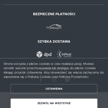
BEZPIECZNE PŁATNOŚCI
SZYBKA DOSTAWA
Strona korzysta z plików cookies w celu realizacji usług. Możesz
określić warunki przechowywania lub dostępu do plików cookies
DOŁĄCZ DO NAS
klikając przycisk Ustawienia. Aby dowiedzieć się więcej zachęcamy do
zapoznania się z Polityką Cookies oraz Polityką Prywatności.
USTAWIENIA
ZAPISZ WYBRANE
Copyright by augusciak.pl
ZEZWÓL NA WSZYSTKIE
ZEZWÓL NA WSZYSTKIE
Agencja interaktywna
[ti]
Powered by
2ClickShop®