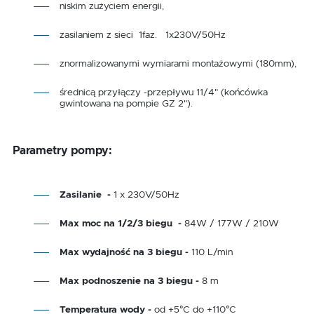
niskim zużyciem energii,
zasilaniem z sieci 1faz. 1x230V/50Hz
znormalizowanymi wymiarami montażowymi (180mm),
średnicą przyłączy -przepływu 11/4" (końcówka
gwintowana na pompie GZ 2").
Parametry pompy:
Zasilanie -
1 x 230V/50Hz
Max moc na 1/2/3 biegu -
84W / 177W / 210W
Max wydajność na 3 biegu -
110 L/min
Max podnoszenie na 3 biegu -
8 m
Temperatura wody -
od +5°C do +110°C