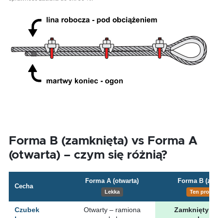
Forma B (zamknięta) vs Forma A
(otwarta) – czym się różnią?
Forma A (otwarta)
Forma B (zam
Cecha
Lekka
Ten produ
Czubek
Otwarty – ramiona
Zamknięty – 