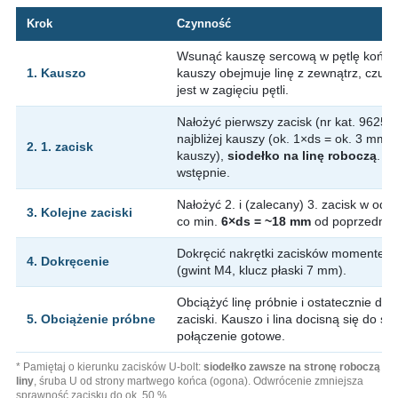
Krok
Czynność
Wsunąć kauszę sercową w pętlę końca 
1. Kauszo
kauszy obejmuje linę z zewnątrz, czub
jest w zagięciu pętli.
Nałożyć pierwszy zacisk (nr kat. 962543
najbliżej kauszy (ok. 1×ds = ok. 3 mm 
2. 1. zacisk
kauszy),
siodełko na linę roboczą
. D
wstępnie.
Nałożyć 2. i (zalecany) 3. zacisk w ods
3. Kolejne zaciski
co min.
6×ds = ~18 mm
od poprzednie
Dokręcić nakrętki zacisków momente
4. Dokręcenie
(gwint M4, klucz płaski 7 mm).
Obciążyć linę próbnie i ostatecznie do
5. Obciążenie próbne
zaciski. Kauszo i lina docisną się do sie
połączenie gotowe.
* Pamiętaj o kierunku zacisków U-bolt:
siodełko zawsze na stronę roboczą
liny
, śruba U od strony martwego końca (ogona). Odwrócenie zmniejsza
sprawność zacisku do ok. 50 %.