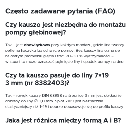
Często zadawane pytania (FAQ)
Czy kauszo jest niezbędna do montażu
pompy głębinowej?
Tak – jest
obowiązkowa
przy każdym montażu, gdzie lina tworzy
pętlę na haczyku lub uchwycie pompy. Bez kauszy lina ugina się
na ostrym promieniu gięcia i traci 20–30 % wytrzymałości –
w studni to może oznaczać pęknięcie liny i upadek pompy na dno.
Czy ta kauszo pasuje do liny 7×19
3 mm (nr 8382403)?
Tak – rowęk kauszy DIN 6899B na średnicę 3 mm jest dokładnie
dobrany do liny ∅ 3,0 mm. Splot 7×19 jest nieznacznie
elastyczniejszy niż 1×19 i dobrze dopasowuje się do profilu kauszy.
Jaka jest różnica między formą A i B?