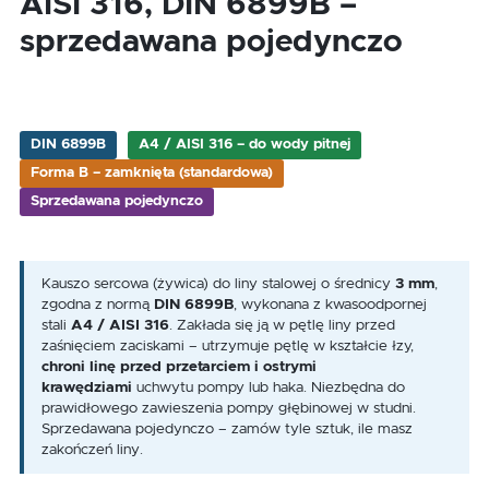
AISI 316, DIN 6899B –
sprzedawana pojedynczo
DIN 6899B
A4 / AISI 316 – do wody pitnej
Forma B – zamknięta (standardowa)
Sprzedawana pojedynczo
Kauszo sercowa (żywica) do liny stalowej o średnicy
3 mm
,
zgodna z normą
DIN 6899B
, wykonana z kwasoodpornej
stali
A4 / AISI 316
. Zakłada się ją w pętlę liny przed
zaśnięciem zaciskami – utrzymuje pętlę w kształcie łzy,
chroni linę przed przetarciem i ostrymi
krawędziami
uchwytu pompy lub haka. Niezbędna do
prawidłowego zawieszenia pompy głębinowej w studni.
Sprzedawana pojedynczo – zamów tyle sztuk, ile masz
zakończeń liny.