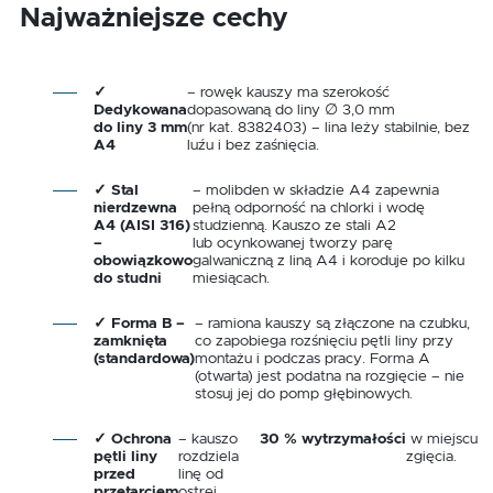
Najważniejsze cechy
✓
– rowęk kauszy ma szerokość
Dedykowana
dopasowaną do liny ∅ 3,0 mm
do liny 3 mm
(nr kat. 8382403) – lina leży stabilnie, bez
A4
luźu i bez zaśnięcia.
✓ Stal
– molibden w składzie A4 zapewnia
nierdzewna
pełną odporność na chlorki i wodę
A4 (AISI 316)
studzienną. Kauszo ze stali A2
–
lub ocynkowanej tworzy parę
obowiązkowo
galwaniczną z liną A4 i koroduje po kilku
do studni
miesiącach.
✓ Forma B –
– ramiona kauszy są złączone na czubku,
zamknięta
co zapobiega rozśnięciu pętli liny przy
(standardowa)
montażu i podczas pracy. Forma A
(otwarta) jest podatna na rozgięcie – nie
stosuj jej do pomp głębinowych.
✓ Ochrona
– kauszo
30 % wytrzymałości
w miejscu
pętli liny
rozdziela
zgięcia.
przed
linę od
przetarciem
ostrej