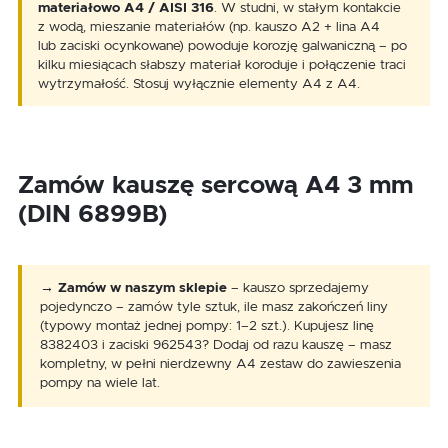
materiałowo A4 / AISI 316
. W studni, w stałym kontakcie
z wodą, mieszanie materiałów (np. kauszo A2 + lina A4
lub zaciski ocynkowane) powoduje korozję galwaniczną – po
kilku miesiącach słabszy materiał koroduje i połączenie traci
wytrzymałość. Stosuj wyłącznie elementy A4 z A4.
Zamów kauszę sercową A4 3 mm
(DIN 6899B)
→
Zamów w naszym sklepie
– kauszo sprzedajemy
pojedynczo – zamów tyle sztuk, ile masz zakończeń liny
(typowy montaż jednej pompy: 1–2 szt.). Kupujesz linę
8382403 i zaciski 962543? Dodaj od razu kauszę – masz
kompletny, w pełni nierdzewny A4 zestaw do zawieszenia
pompy na wiele lat.