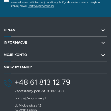
mnie adres e-mail informacji handlowych. Zgoda może zostać cofnięta w
każdej chwili.
Polityka prywatności
O NAS
INFORMACJE
MOJE KONTO
MASZ PYTANIE?
+48 61 813 12 79
Zapraszamy pon.-pt. 8.00-16.00
pompy@augusciak.pl
ul. Mickiewicza 12
62-030 Luboń