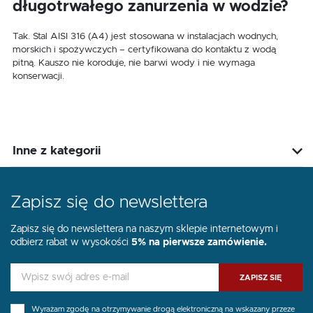
długotrwałego zanurzenia w wodzie?
Tak. Stal AISI 316 (A4) jest stosowana w instalacjach wodnych,
morskich i spożywczych – certyfikowana do kontaktu z wodą
pitną. Kauszo nie koroduje, nie barwi wody i nie wymaga
konserwacji.
Inne z kategorii
Zapisz się do newslettera
Zapisz się do newslettera na naszym sklepie internetowym i
odbierz rabat w wysokości
5% na pierwsze zamówienie.
ZAPISZ SIĘ
Wyrażam zgodę na otrzymywanie drogą elektroniczną na wskazany przeze