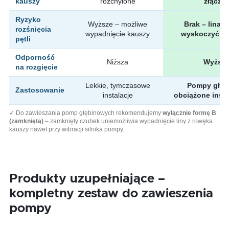
kauszy
rozchylone
złączo
Ryzyko
Wyższe – możliwe
Brak – lina 
rozśnięcia
wypadnięcie kauszy
wyskoczyć z 
pętli
Odporność
Niższa
Wyższa
na rozgięcie
Lekkie, tymczasowe
Pompy głęb
Zastosowanie
instalacje
obciążone insta
✓ Do zawieszania pomp głębinowych rekomendujemy
wyłącznie formę B
(zamkniętą)
– zamknięty czubek uniemożliwia wypadnięcie liny z rowęka
kauszy nawet przy wibracji silnika pompy.
Produkty uzupełniające –
kompletny zestaw do zawieszenia
pompy