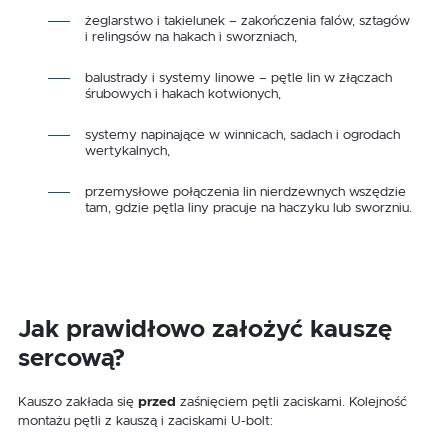
żeglarstwo i takielunek – zakończenia falów, sztagów
i relingsów na hakach i sworzniach,
balustrady i systemy linowe – pętle lin w złączach
śrubowych i hakach kotwionych,
systemy napinające w winnicach, sadach i ogrodach
wertykalnych,
przemysłowe połączenia lin nierdzewnych wszędzie
tam, gdzie pętla liny pracuje na haczyku lub sworzniu.
Jak prawidłowo założyć kauszę
sercową?
Kauszo zakłada się
przed
zaśnięciem pętli zaciskami. Kolejność
montażu pętli z kauszą i zaciskami U-bolt: