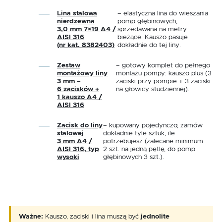
Lina stalowa
– elastyczna lina do wieszania
nierdzewna
pomp głębinowych,
3,0 mm 7×19 A4 /
sprzedawana na metry
AISI 316
bieżące. Kauszo pasuje
(nr kat. 8382403)
dokładnie do tej liny.
Zestaw
– gotowy komplet do pełnego
montażowy liny
montażu pompy: kauszo plus (3
3 mm –
zaciski przy pompie + 3 zaciski
6 zacisków +
na głowicy studziennej).
1 kauszo A4 /
AISI 316
Zacisk do liny
– kupowany pojedynczo; zamów
stalowej
dokładnie tyle sztuk, ile
3 mm A4 /
potrzebujesz (zalecane minimum
AISI 316, typ
2 szt. na jedną pętlę, do pomp
wysoki
głębinowych 3 szt.).
Ważne:
Kauszo, zaciski i lina muszą być
jednolite