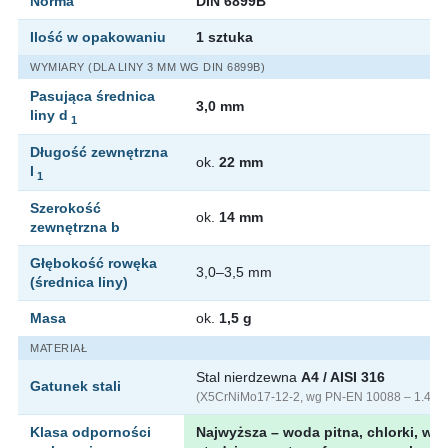
Norma
DIN 6899B
Ilość w opakowaniu
1 sztuka
WYMIARY (DLA LINY 3 MM WG DIN 6899B)
Pasująca średnica
3,0 mm
liny d
1
Długość zewnętrzna
ok.
22 mm
l
1
Szerokość
ok.
14 mm
zewnętrzna b
Głębokość rowęka
3,0–3,5 mm
(średnica liny)
Masa
ok.
1,5 g
MATERIAŁ
Stal nierdzewna
A4 / AISI 316
Gatunek stali
(X5CrNiMo17-12-2, wg PN-EN 10088 – 1.440
Klasa odporności
Najwyższa – woda pitna, chlorki, wo