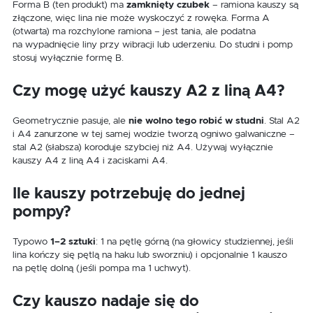
Forma B (ten produkt) ma
zamknięty czubek
– ramiona kauszy są
złączone, więc lina nie może wyskoczyć z rowęka. Forma A
(otwarta) ma rozchylone ramiona – jest tania, ale podatna
na wypadnięcie liny przy wibracji lub uderzeniu. Do studni i pomp
stosuj wyłącznie formę B.
Czy mogę użyć kauszy A2 z liną A4?
Geometrycznie pasuje, ale
nie wolno tego robić w studni
. Stal A2
i A4 zanurzone w tej samej wodzie tworzą ogniwo galwaniczne –
stal A2 (słabsza) koroduje szybciej niż A4. Używaj wyłącznie
kauszy A4 z liną A4 i zaciskami A4.
Ile kauszy potrzebuję do jednej
pompy?
Typowo
1–2 sztuki
: 1 na pętlę górną (na głowicy studziennej, jeśli
lina kończy się pętlą na haku lub sworzniu) i opcjonalnie 1 kauszo
na pętlę dolną (jeśli pompa ma 1 uchwyt).
Czy kauszo nadaje się do