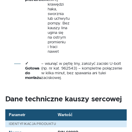
krawędzi
haka,
sworznia
lub uchwytu
pompy. Bez
kauszy lina
ugina się
na ostrym
promieniu
i traci
nawet
✓
– wsunąć w pętlę liny, założyć zaciski U-bolt
Gotowa
(np. nr kat. 962543) – kompletne połączenie
do
w kilka minut, bez spawania ani tulei
montażu
zaciskowej.
Dane techniczne kauszy sercowej
Parametr
Wartość
IDENTYFIKACJA PRODUKTU