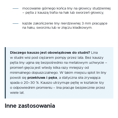
mocowanie górnego końca liny na głowicy studziennej
– pętla z kauszą trafia na hak lub sworzeń głowicy,
każde zakończenie liny nierdzewnej 3 mm pracujące
na haku, sworzniu lub w złączu kładkowym.
Dlaczego kauszo jest obowiązkowa do studni?
Lina
w studni wisi pod ciężarem pompy przez lata. Bez kauszy
pętla liny ugina się bezpośrednio na metalowym uchwycie –
promień gięcia jest wtedy kilka razy mniejszy od
minimalnego dopuszczalnego. W takim miejscu splot lin liny
powoli się
przekłuwa i pęka
, a statyczna siła zrywająca
spada o 20–30 %. Kauszo utrzymuje pętlę w kształcie łzy
o odpowiednim promieniu – lina pracuje bezpiecznie przez
wiele lat.
Inne zastosowania