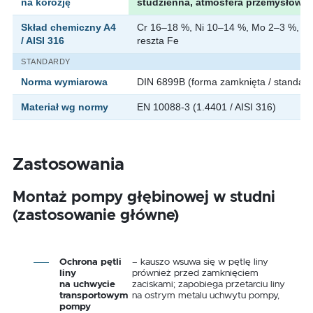
na korozję
studzienna, atmosfera przemysłowa
Skład chemiczny A4
Cr 16–18 %, Ni 10–14 %, Mo 2–3 %, C 
/ AISI 316
reszta Fe
STANDARDY
Norma wymiarowa
DIN 6899B (forma zamknięta / standar
Materiał wg normy
EN 10088-3 (1.4401 / AISI 316)
Zastosowania
Montaż pompy głębinowej w studni
(zastosowanie główne)
Ochrona pętli
– kauszo wsuwa się w pętlę liny
liny
prównież przed zamknięciem
na uchwycie
zaciskami; zapobiega przetarciu liny
transportowym
na ostrym metalu uchwytu pompy,
pompy