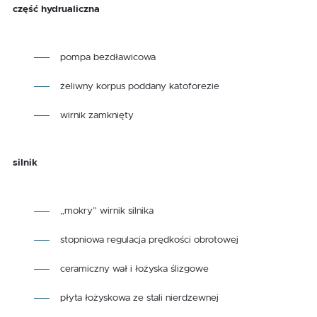
część hydrualiczna
pompa bezdławicowa
żeliwny korpus poddany katoforezie
wirnik zamknięty
silnik
„mokry” wirnik silnika
stopniowa regulacja prędkości obrotowej
ceramiczny wał i łożyska ślizgowe
płyta łożyskowa ze stali nierdzewnej