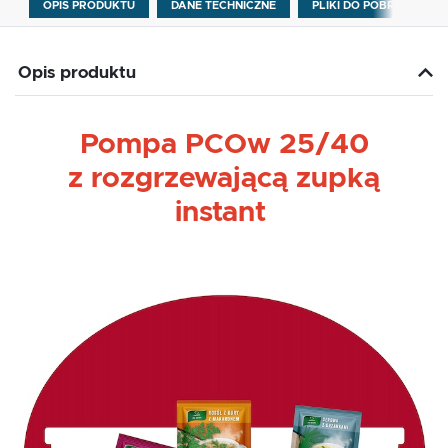
OPIS PRODUKTU
DANE TECHNICZNE
PLIKI DO POBRANIA
Opis produktu
Pompa PCOw 25/40
z rozgrzewającą zupką
instant