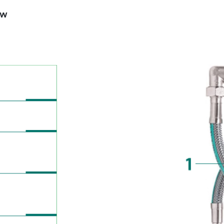
polski
GW
Funkcjonalne i personalizacyjne
Waluta
Tego typu pliki cookies umożliwiają stronie internetowej zapamiętanie wprowadzonych przez Ciebie
Polski złoty (PLN)
ustawień oraz personalizację określonych funkcjonalności czy prezentowanych treści.
Dzięki tym plikom cookies możemy zapewnić Ci większy komfort korzystania z funkcjonalności naszej
Więcej
strony poprzez dopasowanie jej do Twoich indywidualnych preferencji. Wyrażenie zgody na
funkcjonalne i personalizacyjne pliki cookies gwarantuje dostępność większej ilości funkcji na stronie.
ZAPISZ
Analityczne
ZAPISZ WYBRANE
Analityczne pliki cookies pomagają nam rozwijać się i dostosowywać do Twoich potrzeb.
Cookies analityczne pozwalają na uzyskanie informacji w zakresie wykorzystywania witryny
Więcej
internetowej, miejsca oraz częstotliwości, z jaką odwiedzane są nasze serwisy www. Dane pozwalają
ZEZWÓL NA WSZYSTKIE
nam na ocenę naszych serwisów internetowych pod względem ich popularności wśród użytkowników
Zgromadzone informacje są przetwarzane w formie zanonimizowanej. Wyrażenie zgody na analityczn
pliki cookies gwarantuje dostępność wszystkich funkcjonalności.
Reklamowe
Dzięki reklamowym plikom cookies prezentujemy Ci najciekawsze informacje i aktualności na stronach
naszych partnerów.
Promocyjne pliki cookies służą do prezentowania Ci naszych komunikatów na podstawie analizy
Więcej
Twoich upodobań oraz Twoich zwyczajów dotyczących przeglądanej witryny internetowej. Treści
promocyjne mogą pojawić się na stronach podmiotów trzecich lub firm będących naszymi partnerami
oraz innych dostawców usług. Firmy te działają w charakterze pośredników prezentujących nasze
treści w postaci wiadomości, ofert, komunikatów mediów społecznościowych.