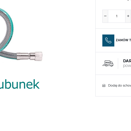
ZAMÓW T
DA
pow
Dodaj do scho