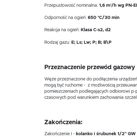
Przepustowość nominalna:
1,6 m³/h wg PN-
E
Odporność na ogień:
650 °C/30 min
Reakcja na ogień:
Klasa C-s2, d2
Rodzaj gazu:
E; Ls; Lw; P; B; B\P
Przeznaczenie przewód gazowy
Węże przeznaczone do podłączenia urządzeń z
mogą być ruchome - z możliwością przesuwan
pomieszczeniach podlegających odbiorowi p-p
czasowych pod warunkiem zachowania szczeln
Zakończenia:
Zakończenie I -
kolanko i śrubunek 1/2" GW