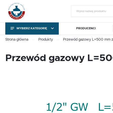
WYBIERZ KATEGORIĘ
PRODUCENCI
KATEGORIE
Zalo
Strona główna
Produkty
Przewód gazowy L=500 mm z 
KATEGORIE
Przewód gazowy L=500
Pompy obiegowe i
Sterowniki pomp C.O. i
T
cyrkulacyjne
C.W.U.
Pompy obiegowe i
Sterowniki pomp C.O. i
T
cyrkulacyjne
C.W.U.
Gotowy na chłody
Export outside the EU
ZA
Gotowy na chłody
Export outside the EU