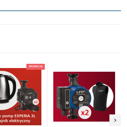
do schowka
Dodaj do schowka
PROMOCJA