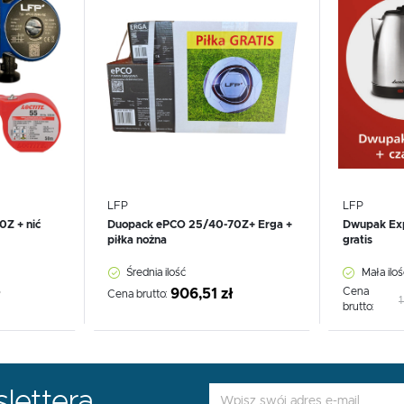
LFP
LFP
Z + nić
Duopack ePCO 25/40-70Z+ Erga +
Dwupak Expe
piłka nożna
gratis
Średnia ilość
Mała iloś
Cena
ł
906,51 zł
Cena brutto:
1
brutto:
lettera