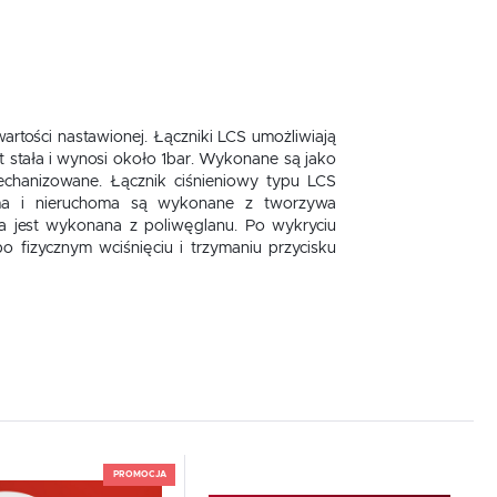
rtości nastawionej. Łączniki LCS umożliwiają
est stała i wynosi około 1bar. Wykonane są jako
chanizowane. Łącznik ciśnieniowy typu LCS
homa i nieruchoma są wykonane z tworzywa
a jest wykonana z poliwęglanu. Po wykryciu
o fizycznym wciśnięciu i trzymaniu przycisku
do schowka
Dodaj do schowka
PROMOCJA