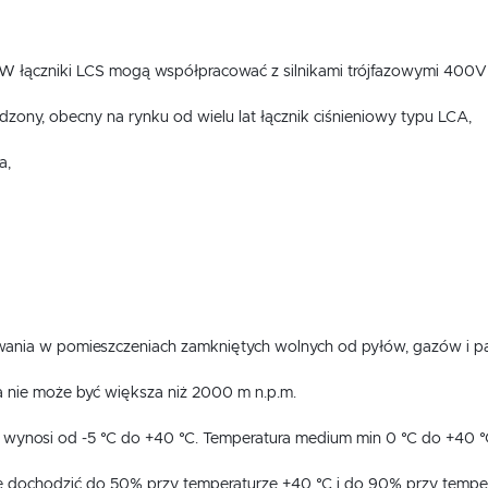
kW łączniki LCS mogą współpracować z silnikami trójfazowymi 400
dzony, obecny na rynku od wielu lat łącznik ciśnieniowy typu LCA,
a,
owania w pomieszczeniach zamkniętych wolnych od pyłów, gazów i p
 nie może być większa niż 2000 m n.p.m.
 wynosi od -5 °C do +40 °C. Temperatura medium min 0 °C do +40 °
 dochodzić do 50% przy temperaturze +40 °C i do 90% przy temper