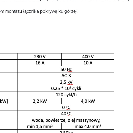
em montażu łącznika pokrywą ku górze).
USTAWIENIA
Szanujemy Twoją prywatność. Możesz zmienić ustawienia cookies lub zaakceptować je
wszystkie. W dowolnym momencie możesz dokonać zmiany swoich ustawień.
USTAWIENIA REGIONALNE
Niezbędne
Lokalizacja
Niezbędne pliki cookies służą do prawidłowego funkcjonowania strony internetowej i umożliwiają Ci
Polska
komfortowe korzystanie z oferowanych przez nas usług.
Pliki cookies odpowiadają na podejmowane przez Ciebie działania w celu m.in. dostosowania Twoich
Więcej
Język
ustawień preferencji prywatności, logowania czy wypełniania formularzy. Dzięki plikom cookies strona
z której korzystasz, może działać bez zakłóceń.
polski
Funkcjonalne i personalizacyjne
Waluta
Tego typu pliki cookies umożliwiają stronie internetowej zapamiętanie wprowadzonych przez Ciebie
Polski złoty (PLN)
ustawień oraz personalizację określonych funkcjonalności czy prezentowanych treści.