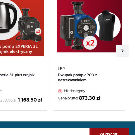
LFP
ria 3L plus czajnik
Dwupak pomp ePCO z
bezrękawnikiem
WIĘCEJ
ć
Niedostępny
873,30 zł
Cena brutto:
1 168,50 zł
 230,00 zł
ZAPISZ SIĘ