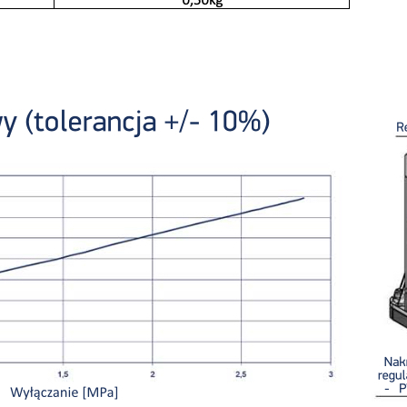
Dzięki tym plikom cookies możemy zapewnić Ci większy komfort korzystania z funkcjonalności naszej
Więcej
strony poprzez dopasowanie jej do Twoich indywidualnych preferencji. Wyrażenie zgody na
funkcjonalne i personalizacyjne pliki cookies gwarantuje dostępność większej ilości funkcji na stronie.
ZAPISZ
Analityczne
ZAPISZ WYBRANE
Analityczne pliki cookies pomagają nam rozwijać się i dostosowywać do Twoich potrzeb.
Cookies analityczne pozwalają na uzyskanie informacji w zakresie wykorzystywania witryny
Więcej
internetowej, miejsca oraz częstotliwości, z jaką odwiedzane są nasze serwisy www. Dane pozwalają
ZEZWÓL NA WSZYSTKIE
nam na ocenę naszych serwisów internetowych pod względem ich popularności wśród użytkowników
Zgromadzone informacje są przetwarzane w formie zanonimizowanej. Wyrażenie zgody na analityczn
pliki cookies gwarantuje dostępność wszystkich funkcjonalności.
Reklamowe
Dzięki reklamowym plikom cookies prezentujemy Ci najciekawsze informacje i aktualności na stronach
naszych partnerów.
Promocyjne pliki cookies służą do prezentowania Ci naszych komunikatów na podstawie analizy
Więcej
Twoich upodobań oraz Twoich zwyczajów dotyczących przeglądanej witryny internetowej. Treści
promocyjne mogą pojawić się na stronach podmiotów trzecich lub firm będących naszymi partnerami
oraz innych dostawców usług. Firmy te działają w charakterze pośredników prezentujących nasze
treści w postaci wiadomości, ofert, komunikatów mediów społecznościowych.