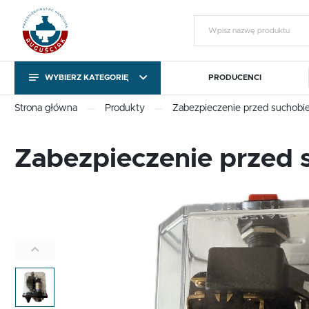
WYBIERZ KATEGORIĘ
PRODUCENCI
KATEGORIE
Zalo
Strona główna
Produkty
Zabezpieczenie przed suchob
KATEGORIE
Zabezpieczenie przed
Pompy obiegowe i
Sterowniki pomp C.O. i
T
cyrkulacyjne
C.W.U.
Pompy obiegowe i
Sterowniki pomp C.O. i
T
cyrkulacyjne
C.W.U.
Gotowy na chłody
Export outside the EU
ZA
Gotowy na chłody
Export outside the EU