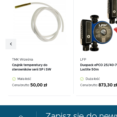
TMK Września
LFP
Czujnik temperatury do
Duopack ePCO 25/40-70
sterowników serii SP i SW
Loctite 50m
Mała ilość
Duża ilość
50,00 zł
873,30 z
Cena brutto:
Cena brutto:
Zapisz się do news