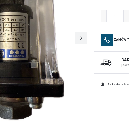
ZAMÓW T
DA
pow
Dodaj do scho