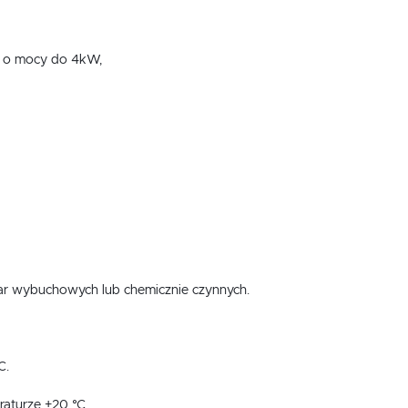
V o mocy do 4kW,
ar wybuchowych lub chemicznie czynnych.
C.
aturze +20 °C.