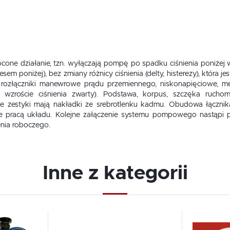
 działanie, tzn. wyłączają pompę po spadku ciśnienia poniżej wa
sem poniżej), bez zmiany różnicy ciśnienia (delty, histerezy), która j
rozłączniki manewrowe prądu przemiennego, niskonapięciowe, me
 wzroście ciśnienia zwarty). Podstawa, korpus, szczęka ruc
zestyki mają nakładki ze srebrotlenku kadmu. Obudowa łącznik
uje pracą układu. Kolejne załączenie systemu pompowego nastąpi p
nia roboczego.
Inne z kategorii
Dodaj do schowka
Dodaj 