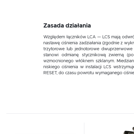
Zasada działania
Względem łączników LCA — LCS mają odwrócone
nastawę ciśnienia zadziałania (zgodnie z wykre
trzytorowe lub jednotorowe dwuprzerwowe 
stanowi odmianę stycznikową zwierną (po
wzmocnionego włóknem szklanym. Miedziane 
niskiego ciśnienia w instalacji LCS wstrzym
RESET, do czasu powrotu wymaganego ciśnie
Dodaj do schowka
Dodaj do schowka