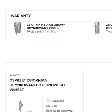
WARIANTY
ZBIORNIK HYDROFOROWY
ZBI
OCYNKOWANY 200L...
OCY
Twoja cena:
1 414,50 zł
Twoj
Wimest
OSPRZĘT ZBIORNIKA
OCYNKOWANEGO PIONOWEGO
WIMEST
Duża ilość
24H
Dodaj do schowka