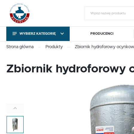
WYBIERZ KATEGORIĘ
PRODUCENCI
KATEGORIE
Zalo
Strona główna
Produkty
Zbiornik hydroforowy ocynko
KATEGORIE
Zbiornik hydroforowy
Pompy obiegowe i
Sterowniki pomp C.O. i
T
cyrkulacyjne
C.W.U.
Pompy obiegowe i
Sterowniki pomp C.O. i
T
cyrkulacyjne
C.W.U.
Gotowy na chłody
Export outside the EU
ZA
Gotowy na chłody
Export outside the EU