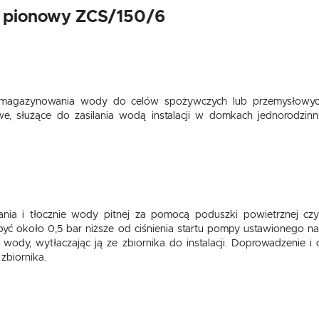
L pionowy ZCS/150/6
o magazynowania wody do celów spożywczych lub przemysłowy
e, służące do zasilania wodą instalacji w domkach jednorodzinny
USTAWIENIA
Szanujemy Twoją prywatność. Możesz zmienić ustawienia cookies lub zaakceptować je
nia i tłocznie wody pitnej za pomocą poduszki powietrznej czyl
wszystkie. W dowolnym momencie możesz dokonać zmiany swoich ustawień.
USTAWIENIA REGIONALNE
być około 0,5 bar niższe od ciśnienia startu pompy ustawionego n
ro wody, wytłaczając ją ze zbiornika do instalacji. Doprowadzeni
zbiornika.
Niezbędne
Lokalizacja
Niezbędne pliki cookies służą do prawidłowego funkcjonowania strony internetowej i umożliwiają Ci
Polska
komfortowe korzystanie z oferowanych przez nas usług.
Pliki cookies odpowiadają na podejmowane przez Ciebie działania w celu m.in. dostosowania Twoich
Więcej
Język
ustawień preferencji prywatności, logowania czy wypełniania formularzy. Dzięki plikom cookies strona
z której korzystasz, może działać bez zakłóceń.