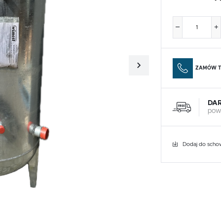
ZAMÓW T
DA
pow
Dodaj do scho