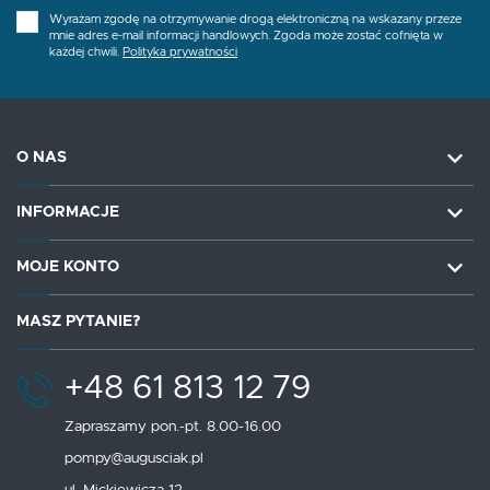
Wyrażam zgodę na otrzymywanie drogą elektroniczną na wskazany przeze
mnie adres e-mail informacji handlowych. Zgoda może zostać cofnięta w
każdej chwili.
Polityka prywatności
O NAS
INFORMACJE
MOJE KONTO
MASZ PYTANIE?
+48 61 813 12 79
Zapraszamy pon.-pt. 8.00-16.00
pompy@augusciak.pl