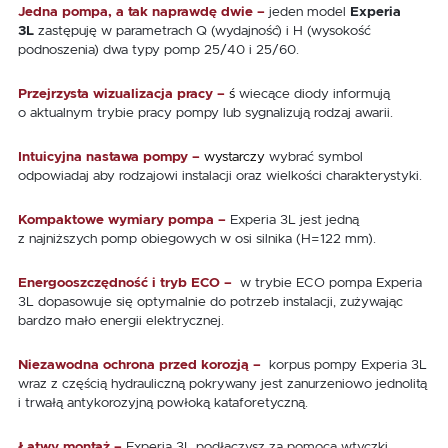
Jedna pompa, a tak naprawdę dwie
–
jeden model
Experia
3L
zastępuję w parametrach Q (wydajność) i H (wysokość
podnoszenia) dwa typy pomp 25/40 i 25/60.
Przejrzysta wizualizacja pracy –
ś
wiecące diody informują
o aktualnym trybie pracy pompy lub sygnalizują rodzaj awarii.
Intuicyjna nastawa pompy –
wystarczy
wybrać symbol
odpowiadaj aby rodzajowi instalacji oraz wielkości charakterystyki.
Kompaktowe wymiary pompa –
Experia 3L jest jedną
z najniższych pomp obiegowych w osi silnika (H=122 mm).
Energooszczędność i tryb ECO –
w trybie ECO pompa Experia
3L dopasowuje się optymalnie do potrzeb instalacji, zużywając
bardzo mało energii elektrycznej.
Niezawodna ochrona przed korozją –
korpus pompy Experia 3L
wraz z częścią hydrauliczną pokrywany jest zanurzeniowo jednolitą
i trwałą antykorozyjną powłoką kataforetyczną.
Łatwy montaż –
Experia 3L podłączysz za pomocą wtyczki