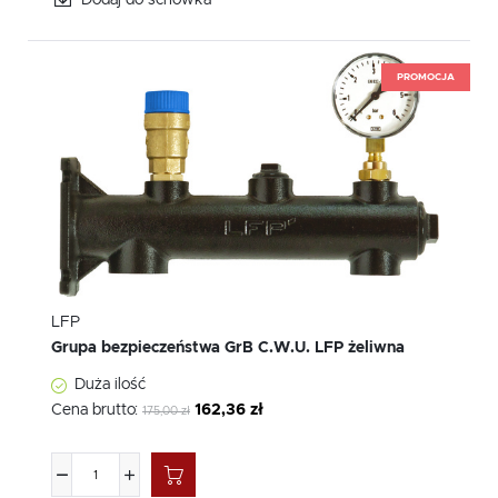
Dodaj do schowka
PROMOCJA
LFP
Grupa bezpieczeństwa GrB C.W.U. LFP żeliwna
Duża ilość
Cena brutto:
162,36 zł
175,00 zł