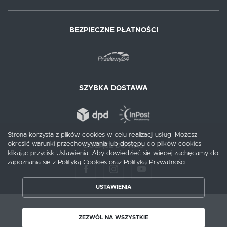
BEZPIECZNE PŁATNOŚCI
SZYBKA DOSTAWA
Strona korzysta z plików cookies w celu realizacji usług. Możesz
określić warunki przechowywania lub dostępu do plików cookies
DOŁĄCZ DO NAS
klikając przycisk Ustawienia. Aby dowiedzieć się więcej zachęcamy do
zapoznania się z Polityką Cookies oraz Polityką Prywatności.
ZAPISZ WYBRANE
USTAWIENIA
ZEZWÓL NA WSZYSTKIE
Copyright by augusciak.pl
ZEZWÓL NA WSZYSTKIE
Agencja interaktywna
[ti]
Powered by
2ClickShop®