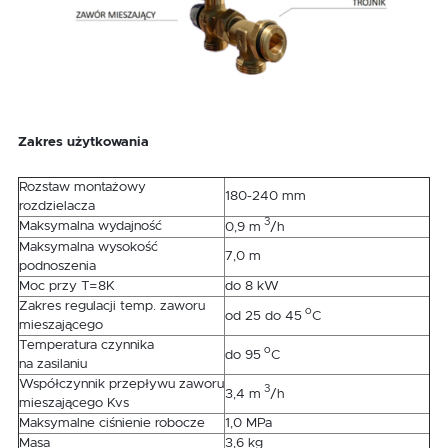
Zakres użytkowania
Rozstaw montażowy
180-240 mm
rozdzielacza
3
Maksymalna wydajność
0,9 m
/h
Maksymalna wysokość
7,0 m
podnoszenia
Moc przy T=8K
do 8 kW
Zakres regulacji temp. zaworu
o
od 25 do 45
C
mieszającego
Temperatura czynnika
o
do 95
C
na zasilaniu
Współczynnik przepływu zaworu
3
3,4 m
/h
mieszającego Kvs
Maksymalne ciśnienie robocze
1,0 MPa
Masa
3,6 kg