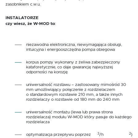
zasobnikiem c.w.u.
INSTALATORZE
czy wiesz, że W-MOD to:
niezawodna elektroniczna, niewymagająca obsługi,
intuicyjna i energooszczędna pompa obiegowa
korpus pompy wykonany z żeliwa zabezpieczony
kataforetycznie, co daje gwarancję najwyższej
odporności na korozję
uniwersalność rozstawu – zastosowany mimośród 30
mm umożliwiający połączenie z rozdzielaczem
o standardowym rozstawie 210 mm, a także innych
rozdzielaczy o rozstawie od 180 mm do 240 mm
uniwersalność montażu (lewa lub prawa strona
rozdzielacza) modułu W-MOD który pasuje do każdego
rozdzielacza
3
2
optymalizacja przepływu poprzez
/h
)