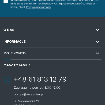
Wyrażam zgodę na otrzymywanie drogą elektroniczną na wskazany przeze
mnie adres e-mail informacji handlowych. Zgoda może zostać cofnięta w
każdej chwili.
Polityka prywatności
O NAS
INFORMACJE
MOJE KONTO
MASZ PYTANIE?
+48 61 813 12 79
Zapraszamy pon.-pt. 8.00-16.00
pompy@augusciak.pl
ul. Mickiewicza 12