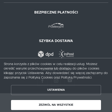
BEZPIECZNE PŁATNOŚCI
SZYBKA DOSTAWA
Strona korzysta z plików cookies w celu realizacji usług. Możesz
określić warunki przechowywania lub dostępu do plików cookies
DOŁĄCZ DO NAS
klikając przycisk Ustawienia. Aby dowiedzieć się więcej zachęcamy do
zapoznania się z Polityką Cookies oraz Polityką Prywatności.
USTAWIENIA
ZAPISZ WYBRANE
Copyright by augusciak.pl
ZEZWÓL NA WSZYSTKIE
ZEZWÓL NA WSZYSTKIE
Agencja interaktywna
[ti]
Powered by
2ClickShop®