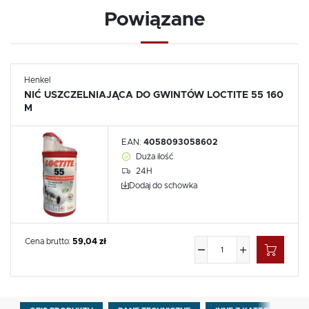
Powiązane
Henkel
NIĆ USZCZELNIAJĄCA DO GWINTÓW LOCTITE 55 160
M
EAN:
4058093058602
Duża ilość
24H
Dodaj do schowka
Cena brutto:
59,04 zł