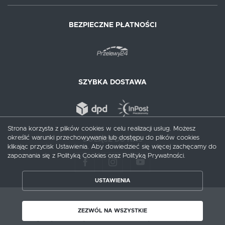
BEZPIECZNE PŁATNOŚCI
SZYBKA DOSTAWA
Strona korzysta z plików cookies w celu realizacji usług. Możesz
określić warunki przechowywania lub dostępu do plików cookies
DOŁĄCZ DO NAS
klikając przycisk Ustawienia. Aby dowiedzieć się więcej zachęcamy do
zapoznania się z Polityką Cookies oraz Polityką Prywatności.
USTAWIENIA
ZAPISZ WYBRANE
Copyright by augusciak.pl
ZEZWÓL NA WSZYSTKIE
ZEZWÓL NA WSZYSTKIE
Agencja interaktywna
[ti]
Powered by
2ClickShop®