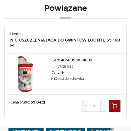
Powiązane
Henkel
NIĆ USZCZELNIAJĄCA DO GWINTÓW LOCTITE 55 160
M
EAN:
4058093058602
Duża ilość
24H
Dodaj do schowka
Cena brutto:
59,04 zł