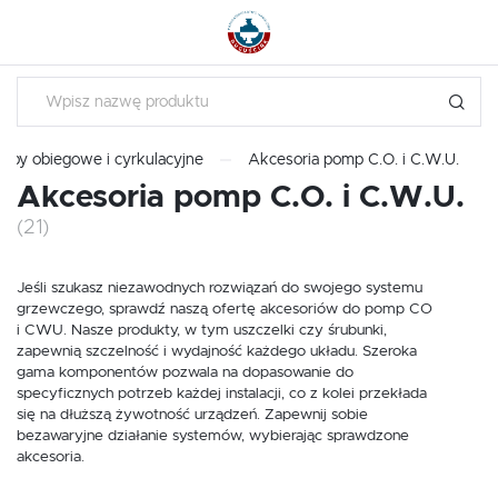
USTAWIENIA REGIONALNE
Lokalizacja
Polska
USTAWIENIA
mpy obiegowe i cyrkulacyjne
Akcesoria pomp C.O. i C.W.U.
Język
Akcesoria pomp C.O. i C.W.U.
polski
Szanujemy Twoją prywatność. Możesz zmienić ustawienia
(21)
cookies lub zaakceptować je wszystkie. W dowolnym
Waluta
momencie możesz dokonać zmiany swoich ustawień.
Polski złoty (PLN)
Jeśli szukasz niezawodnych rozwiązań do swojego systemu
grzewczego, sprawdź naszą ofertę akcesoriów do pomp CO
Niezbędne
i CWU. Nasze produkty, w tym uszczelki czy śrubunki,
zapewnią szczelność i wydajność każdego układu. Szeroka
ZAPISZ
Niezbędne pliki cookies służą do prawidłowego funkcjonowania strony
internetowej i umożliwiają Ci komfortowe korzystanie z oferowanych przez
gama komponentów pozwala na dopasowanie do
nas usług.
specyficznych potrzeb każdej instalacji, co z kolei przekłada
Pliki cookies odpowiadają na podejmowane przez Ciebie działania w celu
się na dłuższą żywotność urządzeń. Zapewnij sobie
Więcej
m.in. dostosowania Twoich ustawień preferencji prywatności, logowania czy
bezawaryjne działanie systemów, wybierając sprawdzone
wypełniania formularzy. Dzięki plikom cookies strona, z której korzystasz,
akcesoria.
może działać bez zakłóceń.
Funkcjonalne i personalizacyjne