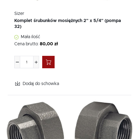
jedna z naszych głównych zalet. Dzięki temu mogą Państwo
maksymalnie wykorzystać potencjał swojego systemu.
Sizer
Komplet śrubunków mosiężnych 2" x 5/4" (pompa
W Auguściak dbamy o to, aby wszystkie
akcesoria do
32)
pomp CWU
i CO były dostosowane do najnowszych
standardów technologicznych. Dzięki szerokiemu
Mała ilość
asortymentowi rozwiązań, jesteśmy w stanie sprostać
Cena brutto:
80,00 zł
oczekiwaniom nawet najbardziej wymagających klientów.
Jako polski producent, zapewniamy Państwu nie tylko
wysoką jakość, ale także wsparcie i doradztwo w doborze
odpowiednich produktów. Zapraszamy do skorzystania z
naszej oferty i przekonania się o walorach naszych
akcesoriów.
Dodaj do schowka
Jak akcesoria do pomp
wpływają na efektywność
systemów grzewczych?
W naszej ofercie znajdą Państwo
akcesoria do pomp CO
i
CWU
, które znacząco poprawiają efektywność systemów
grzewczych. Dzięki nim zapewniona jest nie tylko optymalna