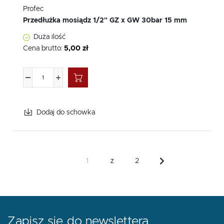
Profec
Przedłużka mosiądz 1/2" GZ x GW 30bar 15 mm
Duża ilość
Cena brutto:
5,00 zł
Dodaj do schowka
z
2
Zapisz się do newslettera