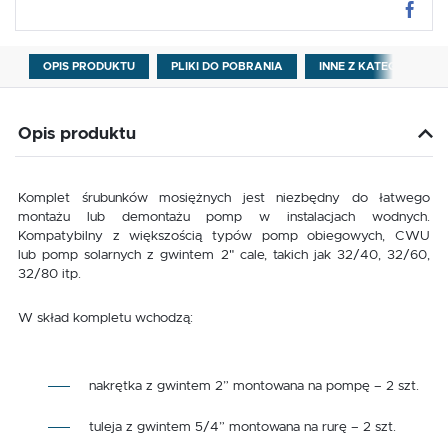
OPIS PRODUKTU
PLIKI DO POBRANIA
INNE Z KATEGORII
Opis produktu
Komplet śrubunków mosiężnych jest niezbędny do łatwego
montażu lub demontażu pomp w instalacjach wodnych.
Kompatybilny z większością typów pomp obiegowych, CWU
lub pomp solarnych z gwintem 2" cale, takich jak 32/40, 32/60,
32/80 itp.
W skład kompletu wchodzą:
nakrętka z gwintem 2” montowana na pompę – 2 szt.
tuleja z gwintem 5/4” montowana na rurę – 2 szt.