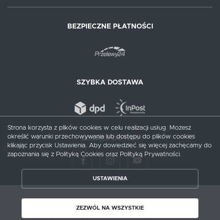
BEZPIECZNE PŁATNOŚCI
SZYBKA DOSTAWA
Strona korzysta z plików cookies w celu realizacji usług. Możesz
określić warunki przechowywania lub dostępu do plików cookies
DOŁĄCZ DO NAS
klikając przycisk Ustawienia. Aby dowiedzieć się więcej zachęcamy do
zapoznania się z Polityką Cookies oraz Polityką Prywatności.
USTAWIENIA
ZAPISZ WYBRANE
Copyright by augusciak.pl
ZEZWÓL NA WSZYSTKIE
Agencja interaktywna
[ti]
Powered by
2ClickShop®
ZEZWÓL NA WSZYSTKIE