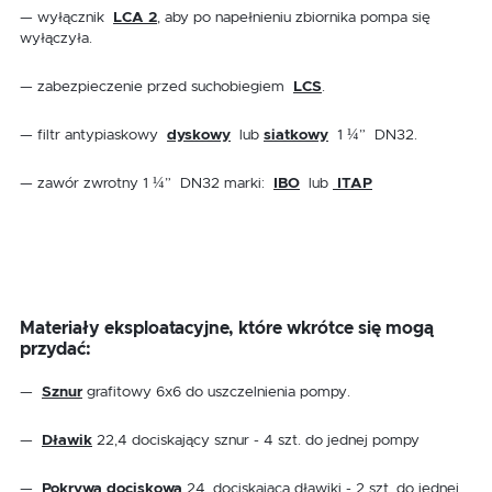
— wyłącznik
LCA 2
, aby po napełnieniu zbiornika pompa się
wyłączyła.
— zabezpieczenie przed suchobiegiem
LCS
.
— filtr antypiaskowy
dyskowy
lub
siatkowy
1 ¼” DN32.
— zawór zwrotny 1 ¼” DN32 marki:
IBO
lub
ITAP
Materiały eksploatacyjne, które wkrótce się mogą
przydać:
—
Sznur
grafitowy 6x6 do uszczelnienia pompy.
—
Dławik
22,4 dociskający sznur - 4 szt. do jednej pompy
—
Pokrywa dociskowa
24, dociskająca dławiki - 2 szt. do jednej