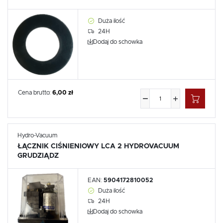
Duża ilość
24H
Dodaj do schowka
Cena brutto:
6,00 zł
Hydro-Vacuum
ŁĄCZNIK CIŚNIENIOWY LCA 2 HYDROVACUUM
GRUDZIĄDZ
EAN:
5904172810052
Duża ilość
24H
Dodaj do schowka