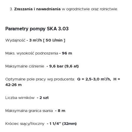
Zraszania i nawadniania
w ogrodnictwie oraz rolnictwie.
Parametry pompy SKA 3.03
Wydajność
- 3 m³/h [ 50 l/min ]
Maks. wysokość podnoszenia
- 96 m
Maksymalne ciśnienie
- 9,6 bar (9,6 at)
Optymalne pole pracy wg producenta:
Q = 2,5-3,0 m³/h, H =
42-26 m
Liczba wirników
- 2 szt
Maksymalna granica ssania
- 8 m
Króciec ssący/tłoczny
- 1 1/4” (32mm)