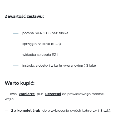
Zawartość zestawu:
pompa SKA 3.03 bez silnika
sprzęgło na silnik (fi 28)
wkładka sprzęgła EZ1
instrukcja obsługi z kartą gwarancyjną ( 3 lata)
Warto kupić:
— dwa
kołnierze
plus
uszczelki
do prawidłowego montażu
węża.
—
2 x komplet śrub
do przykręcenie dwóch kołnierzy ( 8 szt.).