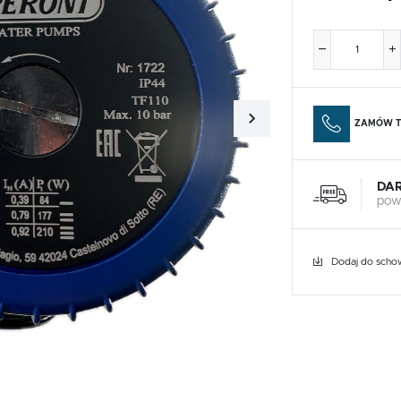
ZAMÓW T
DA
pow
Dodaj do scho