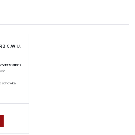
B C.W.U.
7533700887
lość
o schowka