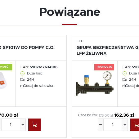
Powiązane
LFP
 SP101W DO POMPY C.O.
GRUPA BEZPIECZEŃSTWA GR
LFP ŻELIWNA
EAN:
5907617634916
EAN:
590
OWOŚĆ
PROMOCJA
Duża ilość
Duża i
24H
24H
Dodaj do schowka
Dodaj d
70,00 zł
162,36 zł
Cena brutto:
175,00 zł