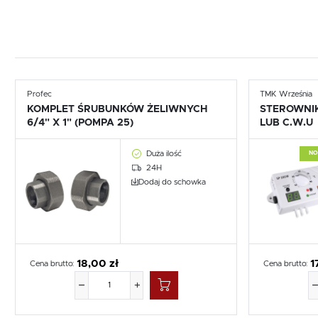
Profec
TMK Września
KOMPLET ŚRUBUNKÓW ŻELIWNYCH
STEROWNIK
6/4" X 1" (POMPA 25)
LUB C.W.U
Duża ilość
N
24H
Dodaj do schowka
18,00 zł
1
Cena brutto:
Cena brutto: