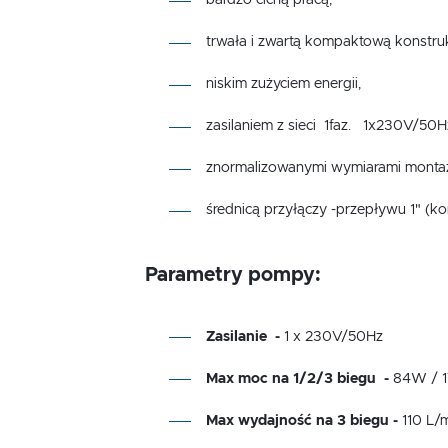
bardzo cichą pracą,
trwała i zwartą kompaktową konstruk
niskim zużyciem energii,
zasilaniem z sieci 1faz. 1x230V/50H
znormalizowanymi wymiarami monta
średnicą przyłączy -przepływu 1" (
Parametry pompy:
Zasilanie -
1 x 230V/50Hz
Max moc na 1/2/3 biegu -
84W / 
Max wydajność na 3 biegu -
110 L/