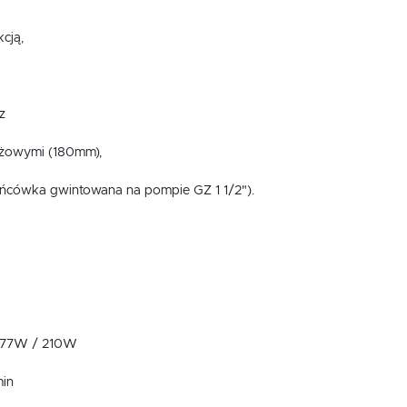
cją,
z
żowymi (180mm),
końcówka gwintowana na pompie GZ 1 1/2").
USTAWIENIA
Szanujemy Twoją prywatność. Możesz zmienić ustawienia cookies lub zaakceptować je
wszystkie. W dowolnym momencie możesz dokonać zmiany swoich ustawień.
USTAWIENIA REGIONALNE
Niezbędne
Lokalizacja
177W / 210W
Niezbędne pliki cookies służą do prawidłowego funkcjonowania strony internetowej i umożliwiają Ci
Polska
komfortowe korzystanie z oferowanych przez nas usług.
min
Pliki cookies odpowiadają na podejmowane przez Ciebie działania w celu m.in. dostosowania Twoich
Więcej
Język
ustawień preferencji prywatności, logowania czy wypełniania formularzy. Dzięki plikom cookies strona
z której korzystasz, może działać bez zakłóceń.