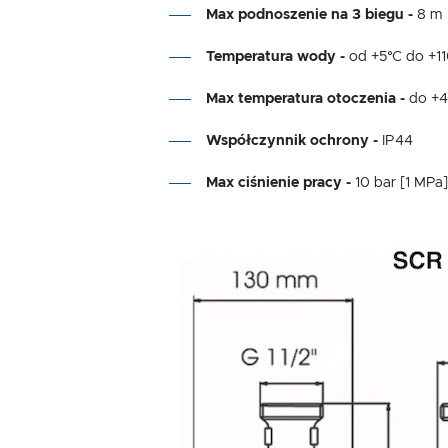
Max podnoszenie na 3 biegu -
8 m
Temperatura wody -
od +5°C do +1
Max temperatura otoczenia -
do +4
Współczynnik ochrony -
IP44
Max ciśnienie pracy -
10 bar [