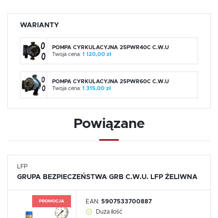
WARIANTY
POMPA CYRKULACYJNA 25PWR40C C.W.U
Twoja cena:
1 120,00 zł
POMPA CYRKULACYJNA 25PWR60C C.W.U
Twoja cena:
1 315,00 zł
Powiązane
LFP
GRUPA BEZPIECZEŃSTWA GRB C.W.U. LFP ŻELIWNA
EAN:
5907533700887
PROMOCJA
Duża ilość