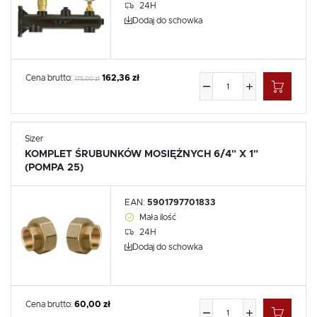
24H
Dodaj do schowka
Cena brutto:
162,36 zł
175,00 zł
Sizer
KOMPLET ŚRUBUNKÓW MOSIĘŻNYCH 6/4" X 1"
(POMPA 25)
EAN:
5901797701833
Mała ilość
24H
Dodaj do schowka
Cena brutto:
60,00 zł