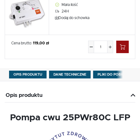
Mała ilość
24H
Dodaj do schowka
Cena brutto:
119,00 zł
OPIS PRODUKTU
DANE TECHNICZNE
PLIKI DO POBRANIA
Opis produktu
Pompa cwu 25PWr80C LFP