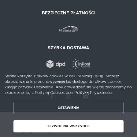
BEZPIECZNE PŁATNOŚCI
SZYBKA DOSTAWA
Strona korzysta z plików cookies w celu realizacji usług. Możesz
określić warunki przechowywania lub dostępu do plików cookies
DOŁĄCZ DO NAS
klikając przycisk Ustawienia. Aby dowiedzieć się więcej zachęcamy do
zapoznania się z Polityką Cookies oraz Polityką Prywatności.
USTAWIENIA
ZAPISZ WYBRANE
Copyright by augusciak.pl
ZEZWÓL NA WSZYSTKIE
ZEZWÓL NA WSZYSTKIE
Agencja interaktywna
[ti]
Powered by
2ClickShop®