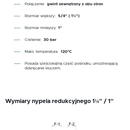
Połączenie:
gwint zewnętrzny z obu stron
Rozmiar większy:
5/4" ( 1¼")
Rozmiar mniejszy:
1"
Ciśnienie:
30 bar
Maks. temperatura:
120°C
Posiada sześciokątną część pośrodku, umożliwiającą
dokręcanie kluczem.
Wymiary nypela redukcyjnego 1¼" / 1"