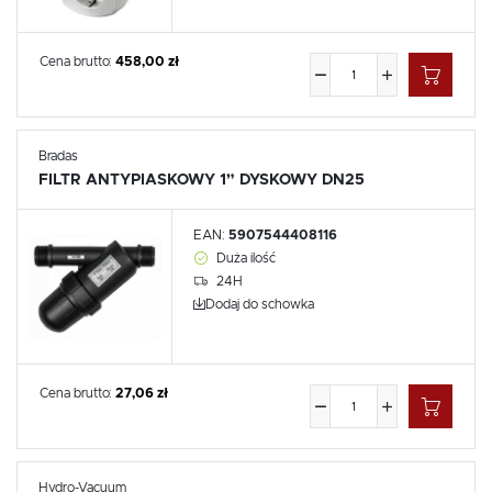
Cena brutto:
458,00 zł
Bradas
FILTR ANTYPIASKOWY 1” DYSKOWY DN25
EAN:
5907544408116
Duża ilość
24H
Dodaj do schowka
Cena brutto:
27,06 zł
Hydro-Vacuum