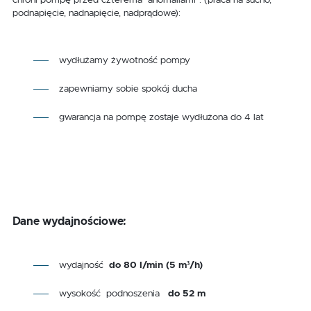
chroni pompę przed czterema "anomaliami": (praca na sucho,
podnapięcie, nadnapięcie, nadprądowe):
wydłużamy żywotność pompy
zapewniamy sobie spokój ducha
gwarancja na pompę zostaje wydłużona do 4 lat
Dane wydajnościowe:
wydajność
do 80 l/min (5 m³/h)
wysokość podnoszenia
do 52 m