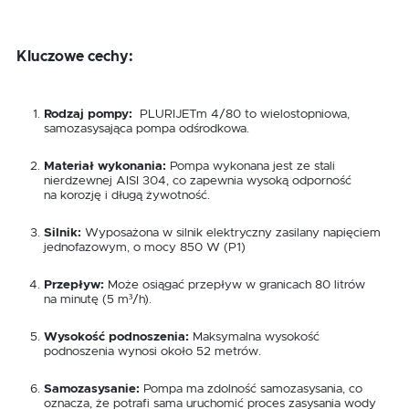
Kluczowe cechy:
Rodzaj pompy:
PLURIJETm 4/80 to wielostopniowa,
samozasysająca pompa odśrodkowa.
Materiał wykonania:
Pompa wykonana jest ze stali
nierdzewnej AISI 304, co zapewnia wysoką odporność
na korozję i długą żywotność.
Silnik:
Wyposażona w silnik elektryczny zasilany napięciem
jednofazowym, o mocy 850 W (P1)
Przepływ:
Może osiągać przepływ w granicach 80 litrów
na minutę (5 m³/h).
Wysokość podnoszenia:
Maksymalna wysokość
podnoszenia wynosi około 52 metrów.
Samozasysanie:
Pompa ma zdolność samozasysania, co
oznacza, że potrafi sama uruchomić proces zasysania wody