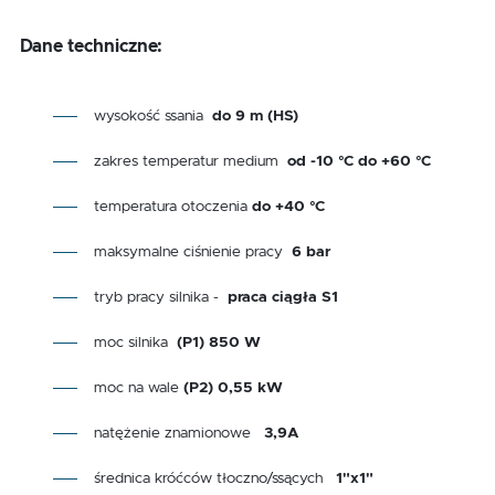
Dane techniczne:
wysokość ssania
do 9 m (HS)
zakres temperatur medium
od -10 °C do +60 °C
temperatura otoczenia
do +40 °C
maksymalne ciśnienie pracy
6 bar
tryb pracy silnika
-
praca ciągła S1
moc silnika
(P1) 850 W
moc na wale
(P2) 0,55 kW
natężenie znamionowe
3,9A
średnica króćców tłoczno/ssących
1"x1"