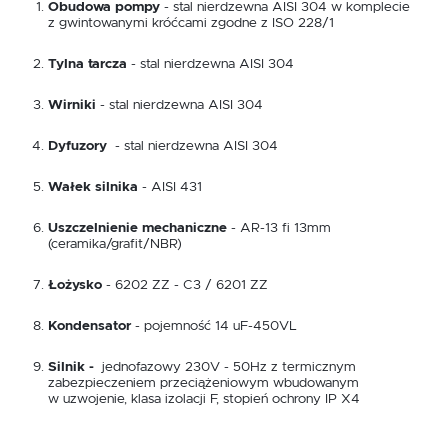
Obudowa pompy
- stal nierdzewna AISI 304 w komplecie
z gwintowanymi króćcami zgodne z ISO 228/1
Tylna tarcza
- stal nierdzewna AISI 304
Wirniki
- stal nierdzewna AISI 304
Dyfuzory
- stal nierdzewna AISI 304
Wałek silnika
- AISI 431
Uszczelnienie mechaniczne
- AR-13 fi 13mm
(ceramika/grafit/NBR)
Łożysko
- 6202 ZZ - C3 / 6201 ZZ
Kondensator
- pojemność 14 uF-450VL
Silnik -
jednofazowy 230V - 50Hz z termicznym
zabezpieczeniem przeciążeniowym wbudowanym
w uzwojenie, klasa izolacji F, stopień ochrony IP X4