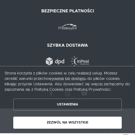
BEZPIECZNE PŁATNOŚCI
SZYBKA DOSTAWA
Strona korzysta z plików cookies w celu realizacji usług. Możesz
określić warunki przechowywania lub dostępu do plików cookies
DOŁĄCZ DO NAS
klikając przycisk Ustawienia. Aby dowiedzieć się więcej zachęcamy do
zapoznania się z Polityką Cookies oraz Polityką Prywatności.
ZAPISZ WYBRANE
USTAWIENIA
ZEZWÓL NA WSZYSTKIE
Copyright by augusciak.pl
ZEZWÓL NA WSZYSTKIE
Agencja interaktywna
[ti]
Powered by
2ClickShop®