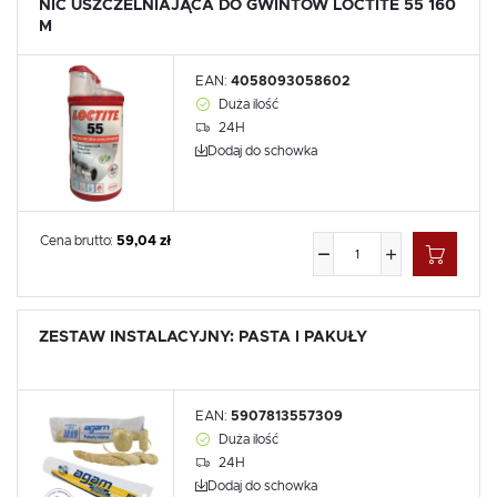
NIĆ USZCZELNIAJĄCA DO GWINTÓW LOCTITE 55 160
M
EAN:
4058093058602
Duża ilość
24H
Dodaj do schowka
Cena brutto:
59,04 zł
ZESTAW INSTALACYJNY: PASTA I PAKUŁY
EAN:
5907813557309
Duża ilość
24H
Dodaj do schowka