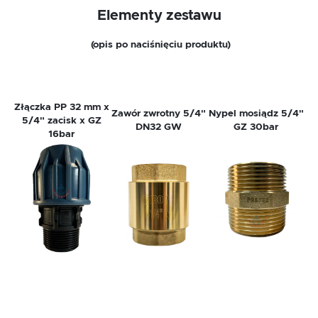
Elementy zestawu
(opis po naciśnięciu produktu)
Złączka PP 32 mm x
Zawór zwrotny 5/4"
Nypel mosiądz 5/4"
5/4" zacisk x GZ
DN32 GW
GZ 30bar
16bar