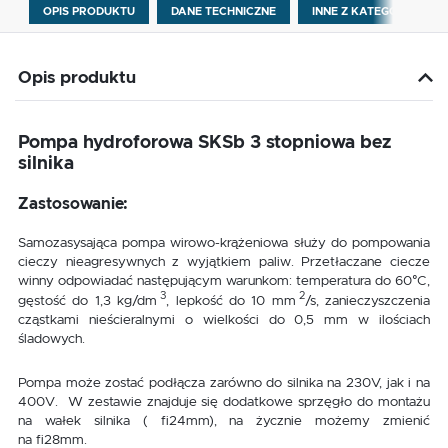
OPIS PRODUKTU
DANE TECHNICZNE
INNE Z KATEGORII
Opis produktu
Pompa hydroforowa SKSb 3 stopniowa bez
silnika
Zastosowanie:
Samozasysająca pompa wirowo-krążeniowa służy do pompowania
cieczy nieagresywnych z wyjątkiem paliw. Przetłaczane ciecze
winny odpowiadać następującym warunkom: temperatura do 60°C,
3
2
gęstość do 1,3 kg/dm
, lepkość do 10 mm
/s, zanieczyszczenia
cząstkami nieścieralnymi o wielkości do 0,5 mm w ilościach
śladowych.
Pompa może zostać podłącza zarówno do silnika na 230V, jak i na
400V. W zestawie znajduje się dodatkowe sprzęgło do montażu
na wałek silnika ( fi24mm), na życznie możemy zmienić
na fi28mm.