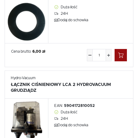
Duża ilość
24H
Dodaj do schowka
Cena brutto:
6,00 zł
Hydro-Vacuum
ŁĄCZNIK CIŚNIENIOWY LCA 2 HYDROVACUUM
GRUDZIĄDZ
EAN:
5904172810052
Duża ilość
24H
Dodaj do schowka