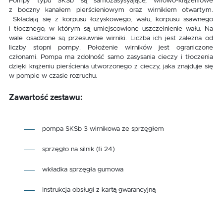
Pompy typu SKSb są samozasysyające, wirowo-krążeniowe
z boczny kanałem pierścieniowym oraz wirnikiem otwartym.
Składają się z korpusu łożyskowego, wału, korpusu ssawnego
i tłocznego, w którym są umiejscowione uszczelnienie wału. Na
wale osadzone są przesuwnie wirniki. Liczba ich jest zależna od
liczby stopni pompy. Położenie wirników jest ograniczone
członami. Pompa ma zdolność samo zasysania cieczy i tłoczenia
dzięki krążeniu pierścienia utworzonego z cieczy, jaka znajduje się
w pompie w czasie rozruchu.
Zawartość zestawu:
pompa SKSb 3 wirnikowa ze sprzęgłem
sprzęgło na silnik (fi 24)
wkładka sprzęgła gumowa
Instrukcja obsługi z kartą gwarancyjną