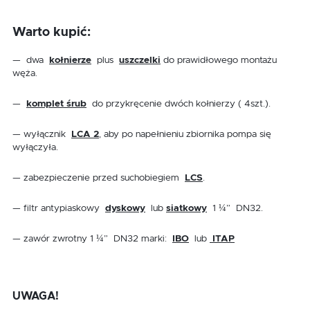
Warto kupić:
— dwa
kołnierze
plus
uszczelki
do prawidłowego montażu
węża.
—
komplet śrub
do przykręcenie dwóch kołnierzy ( 4szt.).
— wyłącznik
LCA 2
, aby po napełnieniu zbiornika pompa się
wyłączyła.
— zabezpieczenie przed suchobiegiem
LCS
.
— filtr antypiaskowy
dyskowy
lub
siatkowy
1 ¼” DN32.
— zawór zwrotny 1 ¼” DN32 marki:
IBO
lub
ITAP
UWAGA!