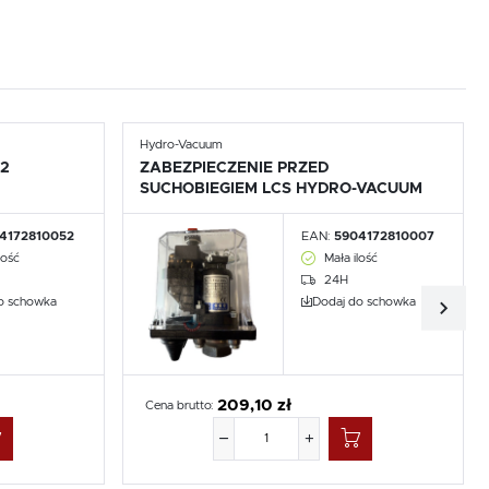
Hydro-Vacuum
 2
ZABEZPIECZENIE PRZED
SUCHOBIEGIEM LCS HYDRO-VACUUM
4172810052
EAN:
5904172810007
lość
Mała ilość
24H
o schowka
Dodaj do schowka
209,10 zł
Cena brutto: