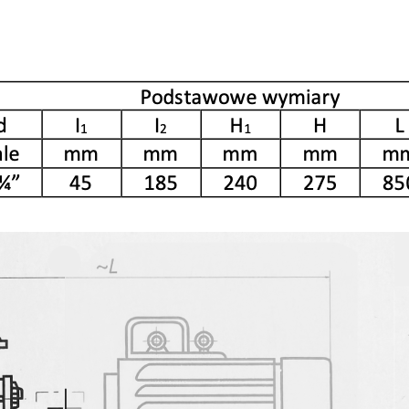
polski
Funkcjonalne i personalizacyjne
Waluta
Tego typu pliki cookies umożliwiają stronie internetowej zapamiętanie wprowadzonych przez Ciebie
Polski złoty (PLN)
ustawień oraz personalizację określonych funkcjonalności czy prezentowanych treści.
Dzięki tym plikom cookies możemy zapewnić Ci większy komfort korzystania z funkcjonalności naszej
Więcej
strony poprzez dopasowanie jej do Twoich indywidualnych preferencji. Wyrażenie zgody na
funkcjonalne i personalizacyjne pliki cookies gwarantuje dostępność większej ilości funkcji na stronie.
ZAPISZ
Analityczne
ZAPISZ WYBRANE
Analityczne pliki cookies pomagają nam rozwijać się i dostosowywać do Twoich potrzeb.
Cookies analityczne pozwalają na uzyskanie informacji w zakresie wykorzystywania witryny
Więcej
internetowej, miejsca oraz częstotliwości, z jaką odwiedzane są nasze serwisy www. Dane pozwalają
ZEZWÓL NA WSZYSTKIE
nam na ocenę naszych serwisów internetowych pod względem ich popularności wśród użytkowników
Zgromadzone informacje są przetwarzane w formie zanonimizowanej. Wyrażenie zgody na analityczn
pliki cookies gwarantuje dostępność wszystkich funkcjonalności.
Reklamowe
Dzięki reklamowym plikom cookies prezentujemy Ci najciekawsze informacje i aktualności na stronach
naszych partnerów.
Promocyjne pliki cookies służą do prezentowania Ci naszych komunikatów na podstawie analizy
Więcej
Twoich upodobań oraz Twoich zwyczajów dotyczących przeglądanej witryny internetowej. Treści
promocyjne mogą pojawić się na stronach podmiotów trzecich lub firm będących naszymi partnerami
oraz innych dostawców usług. Firmy te działają w charakterze pośredników prezentujących nasze
treści w postaci wiadomości, ofert, komunikatów mediów społecznościowych.