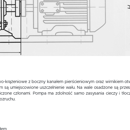
o-krążeniowe z boczny kanałem pierścieniowym oraz wirnikiem otw
 są umiejscowione uszczelnienie wału. Na wale osadzone są przesuwn
iczone członami. Pompa ma zdolność samo zasysania cieczy i tłocz
rozruchu.
głem