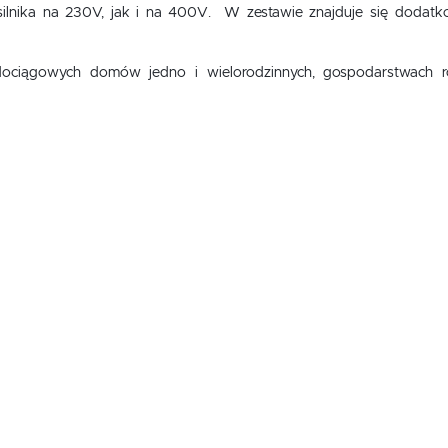
lnika na 230V, jak i na 400V. W zestawie znajduje się dodatko
dociągowych domów jedno i wielorodzinnych, gospodarstwach ro
USTAWIENIA
Szanujemy Twoją prywatność. Możesz zmienić ustawienia cookies lub zaakceptować je
wszystkie. W dowolnym momencie możesz dokonać zmiany swoich ustawień.
USTAWIENIA REGIONALNE
Niezbędne
Lokalizacja
Niezbędne pliki cookies służą do prawidłowego funkcjonowania strony internetowej i umożliwiają Ci
Polska
komfortowe korzystanie z oferowanych przez nas usług.
Pliki cookies odpowiadają na podejmowane przez Ciebie działania w celu m.in. dostosowania Twoich
Więcej
Język
ustawień preferencji prywatności, logowania czy wypełniania formularzy. Dzięki plikom cookies strona
z której korzystasz, może działać bez zakłóceń.