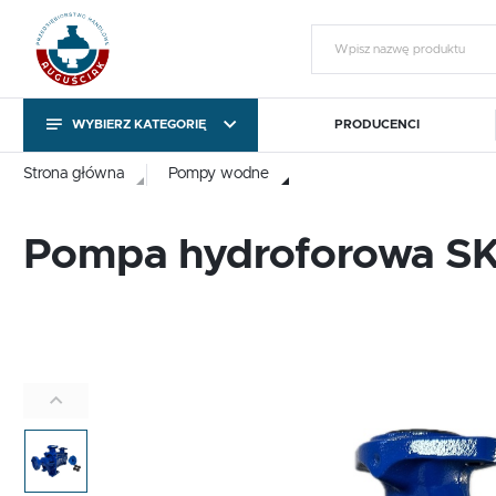
WYBIERZ KATEGORIĘ
PRODUCENCI
KATEGORIE
Zalo
Strona główna
Pompy wodne
KATEGORIE
Pompa hydroforowa SK
Pompy obiegowe i
Sterowniki pomp C.O. i
T
cyrkulacyjne
C.W.U.
Pompy obiegowe i
Sterowniki pomp C.O. i
T
cyrkulacyjne
C.W.U.
Gotowy na chłody
Export outside the EU
ZA
Gotowy na chłody
Export outside the EU