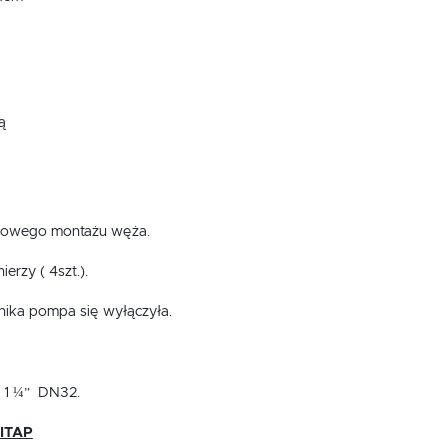
ną
łowego montażu węża.
rzy ( 4szt.).
rnika pompa się wyłączyła.
1 ¼” DN32.
ITAP