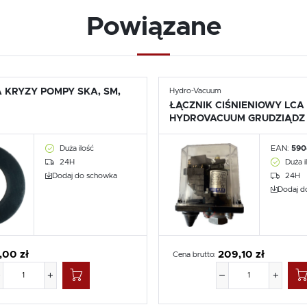
Powiązane
 KRYZY POMPY SKA, SM,
Hydro-Vacuum
ŁĄCZNIK CIŚNIENIOWY LCA
HYDROVACUUM GRUDZIĄDZ
Duża ilość
EAN:
590
24H
Duża i
Dodaj do schowka
24H
Dodaj d
,00 zł
209,10 zł
Cena brutto: