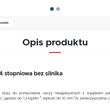
EGORII
Opis produktu
 stopniowa bez silnika
służy do pompowania cieczy nieagresywnych z wyjątkiem pal
3
2
, gęstość do 1,3 kg/dm
, lepkość do 10 mm
/s, zanieczyszczenia 