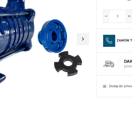
ZAMÓW T
DA
pow
Dodaj do scho