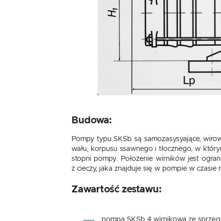
Budowa:
Pompy typu SKSb są samozasysyające, wirow
wału, korpusu ssawnego i tłocznego, w którym
stopni pompy. Położenie wirników jest ogran
z cieczy, jaka znajduje się w pompie w czasie 
Zawartość zestawu:
pompa SKSb 4 wirnikowa ze sprzę