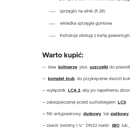
sprzęgło na silnik (fi 28)
wkładka sprzęgła gumowa
Instrukcja obsługi z kartą gwarancyj
Warto kupić:
— dwa
kołnierze
plus
uszczelki
do prawid
—
komplet śrub
do przykręcenie dwóch kołnie
— wyłącznik
LCA 2
, aby po napełnieniu zbio
— zabezpieczenie przed suchobiegiem
LCS
.
— filtr antypiaskowy
dyskowy
lub
siatkowy
— zawór zwrotny 1 ¼” DN32 marki:
IBO
lub